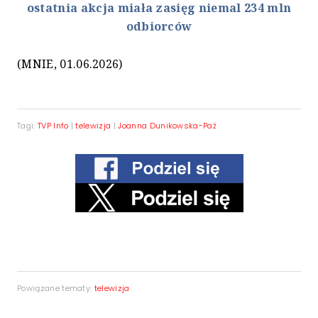
ostatnia akcja miała zasięg niemal 234 mln
odbiorców
(MNIE, 01.06.2026)
Tagi:
TVP Info
|
telewizja
|
Joanna Dunikowska-Paź
Powiązane tematy:
telewizja