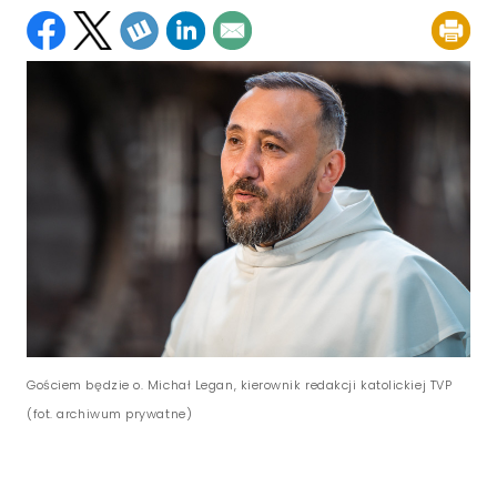
Gościem będzie o. Michał Legan, kierownik redakcji katolickiej TVP
(fot. archiwum prywatne)