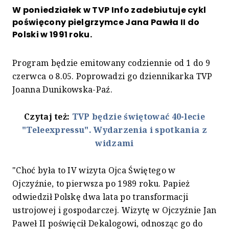
W poniedziałek w TVP Info zadebiutuje cykl
poświęcony pielgrzymce Jana Pawła II do
Polski w 1991 roku.
Program będzie emitowany codziennie od 1 do 9
czerwca o 8.05. Poprowadzi go dziennikarka TVP
Joanna Dunikowska-Paź.
Czytaj też:
TVP będzie świętować 40-lecie
"Teleexpressu". Wydarzenia i spotkania z
widzami
"Choć była to IV wizyta Ojca Świętego w
Ojczyźnie, to pierwsza po 1989 roku. Papież
odwiedził Polskę dwa lata po transformacji
ustrojowej i gospodarczej. Wizytę w Ojczyźnie Jan
Paweł II poświęcił Dekalogowi, odnosząc go do