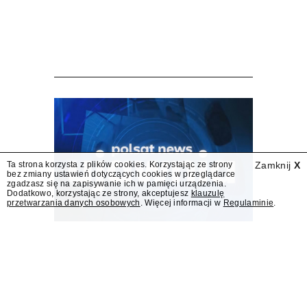
Wniosek o przedłużenie
koncesji dla TVN 24 BiS
wpłynął do KRRiT
TVN SA wystąpiła do Krajowej Rady Radiofonii
i Telewizji o przedłużenie koncesji kablowo-
satelitarnej dla telewizji TVN 24 BiS –
dowiedział się "Presserwis".
Ta strona korzysta z plików cookies. Korzystając ze strony
Zamknij
X
bez zmiany ustawień dotyczących cookies w przeglądarce
zgadzasz się na zapisywanie ich w pamięci urządzenia.
Dodatkowo, korzystając ze strony, akceptujesz
klauzulę
przetwarzania danych osobowych
. Więcej informacji w
Regulaminie
.