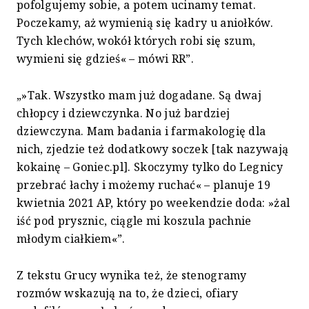
pofolgujemy sobie, a potem ucinamy temat.
Poczekamy, aż wymienią się kadry u aniołków.
Tych klechów, wokół których robi się szum,
wymieni się gdzieś« – mówi RR”.
„»Tak. Wszystko mam już dogadane. Są dwaj
chłopcy i dziewczynka. No już bardziej
dziewczyna. Mam badania i farmakologię dla
nich, zjedzie też dodatkowy soczek [tak nazywają
kokainę – Goniec.pl]. Skoczymy tylko do Legnicy
przebrać łachy i możemy ruchać« – planuje 19
kwietnia 2021 AP, który po weekendzie doda: »żal
iść pod prysznic, ciągle mi koszula pachnie
młodym ciałkiem«”.
Z tekstu Grucy wynika też, że stenogramy
rozmów wskazują na to, że dzieci, ofiary