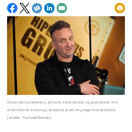
Gruca jest przekonany, że kwity, które dostał, są prawdziwe. Inni
dziennikarze wskazują, że dostał je od seryjnego manipulatora
(screen: YouTube/Goniec)