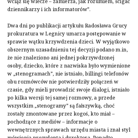
wciąż się wlecze – zamierza, jak rozumiem, ścigać
dziennikarzy i ich informatorów”.
Dwa dni po publikacji artykułu Radosława Grucy
prokuratura w Legnicy umarza postępowanie w
sprawie wątku krzywdzenia dzieci. W wyjątkowo
obszernym uzasadnieniu tej decyzji podano m.in,
że nie znaleziono ani jednej pokrzywdzonej
osoby, dziecko, które z nazwiska było wymienione
w „stenogramach”, nie istniało, billingi telefonów
obu rozmówców nie potwierdziły połączeń w
czasie, gdy mieli prowadzić swoje dialogi, istniało
po kilka wersji tej samej rozmowy, a przede
wszystkim „stenogramy” są fałszywką, choć
zostały zmontowane przez kogoś, kto miał –
pochodzące z mediów – informacje o
wewnętrznych sprawach urzędu miasta i znał styl
mówienia prezydenta i dyrektora. Ponadto