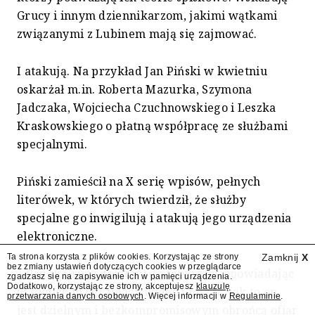
Grucy i innym dziennikarzom, jakimi wątkami
związanymi z Lubinem mają się zajmować.
I atakują. Na przykład Jan Piński w kwietniu
oskarżał m.in. Roberta Mazurka, Szymona
Jadczaka, Wojciecha Czuchnowskiego i Leszka
Kraskowskiego o płatną współpracę ze służbami
specjalnymi.
Piński zamieścił na X serię wpisów, pełnych
literówek, w których twierdził, że służby
specjalne go inwigilują i atakują jego urządzenia
elektroniczne.
Ta strona korzysta z plików cookies. Korzystając ze strony
Zamknij
X
bez zmiany ustawień dotyczących cookies w przeglądarce
– Radek Gruca dołączył do tej grupy, opowiadając
zgadzasz się na zapisywanie ich w pamięci urządzenia.
Dodatkowo, korzystając ze strony, akceptujesz
klauzulę
w swoich programach wideo i pisząc, jak to on
przetwarzania danych osobowych
. Więcej informacji w
Regulaminie
.
jest dzielnym i bezkompromisowym obrońcą ofiar