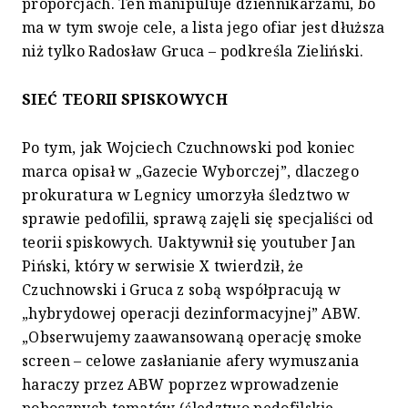
proporcjach. Ten manipuluje dziennikarzami, bo
ma w tym swoje cele, a lista jego ofiar jest dłuższa
niż tylko Radosław Gruca – podkreśla Zieliński.
SIEĆ TEORII SPISKOWYCH
Po tym, jak Wojciech Czuchnowski pod koniec
marca opisał w „Gazecie Wyborczej”, dlaczego
prokuratura w Legnicy umorzyła śledztwo w
sprawie pedofilii, sprawą zajęli się specjaliści od
teorii spiskowych. Uaktywnił się youtuber Jan
Piński, który w serwisie X twierdził, że
Czuchnowski i Gruca z sobą współpracują w
„hybrydowej operacji dezinformacyjnej” ABW.
„Obserwujemy zaawansowaną operację smoke
screen – celowe zasłanianie afery wymuszania
haraczy przez ABW poprzez wprowadzenie
pobocznych tematów (śledztwo pedofilskie,