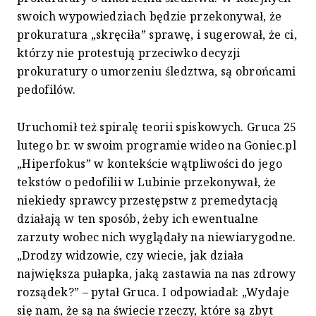
swoich wypowiedziach będzie przekonywał, że
prokuratura „skręciła” sprawę, i sugerował, że ci,
którzy nie protestują przeciwko decyzji
prokuratury o umorzeniu śledztwa, są obrońcami
pedofilów.
Uruchomił też spiralę teorii spiskowych. Gruca 25
lutego br. w swoim programie wideo na Goniec.pl
„Hiperfokus” w kontekście wątpliwości do jego
tekstów o pedofilii w Lubinie przekonywał, że
niekiedy sprawcy przestępstw z premedytacją
działają w ten sposób, żeby ich ewentualne
zarzuty wobec nich wyglądały na niewiarygodne.
„Drodzy widzowie, czy wiecie, jak działa
największa pułapka, jaką zastawia na nas zdrowy
rozsądek?” – pytał Gruca. I odpowiadał: „Wydaje
się nam, że są na świecie rzeczy, które są zbyt