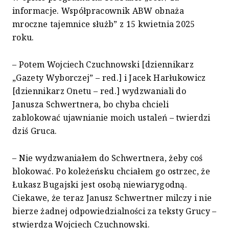
informacje. Współpracownik ABW obnaża
mroczne tajemnice służb” z 15 kwietnia 2025
roku.
– Potem Wojciech Czuchnowski [dziennikarz
„Gazety Wyborczej” – red.] i Jacek Harłukowicz
[dziennikarz Onetu – red.] wydzwaniali do
Janusza Schwertnera, bo chyba chcieli
zablokować ujawnianie moich ustaleń – twierdzi
dziś Gruca.
– Nie wydzwaniałem do Schwertnera, żeby coś
blokować. Po koleżeńsku chciałem go ostrzec, że
Łukasz Bugajski jest osobą niewiarygodną.
Ciekawe, że teraz Janusz Schwertner milczy i nie
bierze żadnej odpowiedzialności za teksty Grucy –
stwierdza Wojciech Czuchnowski.