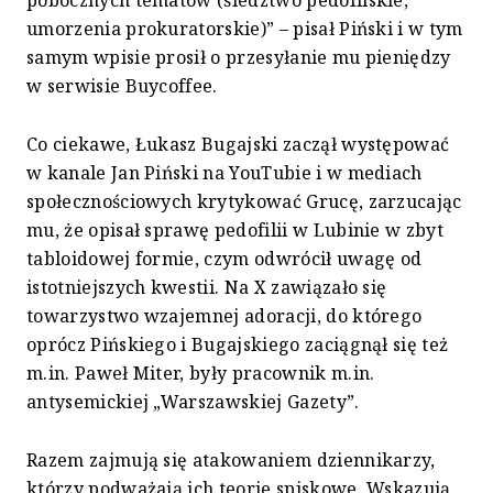
umorzenia prokuratorskie)” – pisał Piński i w tym
samym wpisie prosił o przesyłanie mu pieniędzy
w serwisie Buycoffee.
Co ciekawe, Łukasz Bugajski zaczął występować
w kanale Jan Piński na YouTubie i w mediach
społecznościowych krytykować Grucę, zarzucając
mu, że opisał sprawę pedofilii w Lubinie w zbyt
tabloidowej formie, czym odwrócił uwagę od
istotniejszych kwestii. Na X zawiązało się
towarzystwo wzajemnej adoracji, do którego
oprócz Pińskiego i Bugajskiego zaciągnął się też
m.in. Paweł Miter, były pracownik m.in.
antysemickiej „Warszawskiej Gazety”.
Razem zajmują się atakowaniem dziennikarzy,
którzy podważają ich teorie spiskowe. Wskazują