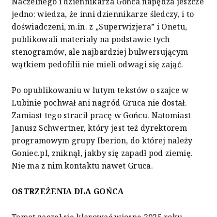
Naczelnego i dziennikarza Gońca napędza jeszcze
jedno: wiedza, że inni dziennikarze śledczy, i to
doświadczeni, m.in. z „Superwizjera” i Onetu,
publikowali materiały na podstawie tych
stenogramów, ale najbardziej bulwersującym
wątkiem pedofilii nie mieli odwagi się zająć.
Po opublikowaniu w lutym tekstów o szajce w
Lubinie pochwał ani nagród Gruca nie dostał.
Zamiast tego stracił pracę w Gońcu. Natomiast
Janusz Schwertner, który jest też dyrektorem
programowym grupy Iberion, do której należy
Goniec.pl, zniknął, jakby się zapadł pod ziemię.
Nie ma z nim kontaktu nawet Gruca.
OSTRZEŻENIA DLA GOŃCA
Temat zaczął się klarować wiosną 2025 roku.