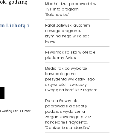
ok. godzinę
Mikołaj Lizut poprowadzi w
TVP Info program
"Salonowiec"
m Lichotą i
Rafał Zalewski autorem
nowego programu
kryminalnego w Polsat
News
Newsmax Polska w ofercie
platformy Avios
Media rok po wyborze
Nawrockiego na
prezydenta wyliczały jego
aktywności i zwracały
uwagę na konflikt z rządem
Dorota Gawryluk
poprowadziła debatę
podczas wydarzenia
 wciśnij Ctrl + Enter
zorganizowanego przez
Kancelarię Prezydenta.
"Obniżanie standardów"