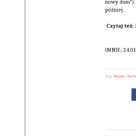
nowy dom"). 
później.
Czytaj też:
(MNIE, 24.01
Tagi:
Polsat
|
Far