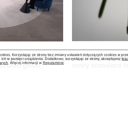
cookies. Korzystając ze strony bez zmiany ustawień dotyczących cookies w prz
dawcy programów
AI Act wprowadz
 ich w pamięci urządzenia. Dodatkowo, korzystając ze strony, akceptujesz
kla
owych
. Więcej informacji w
Regulaminie
.
szania gości
nowy standard t
y się za miesiąc albo dwa. Wydawcy
Od 2 sierpnia obowiązuje ozna
ści.
sztucznej inteligencji. Nowe p
Eksperci wskazują, że branża