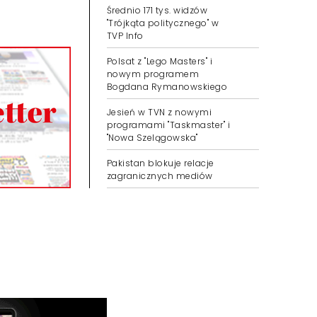
Średnio 171 tys. widzów
"Trójkąta politycznego" w
TVP Info
Polsat z "Lego Masters" i
nowym programem
Bogdana Rymanowskiego
Jesień w TVN z nowymi
programami "Taskmaster" i
"Nowa Szelągowska"
Pakistan blokuje relacje
zagranicznych mediów