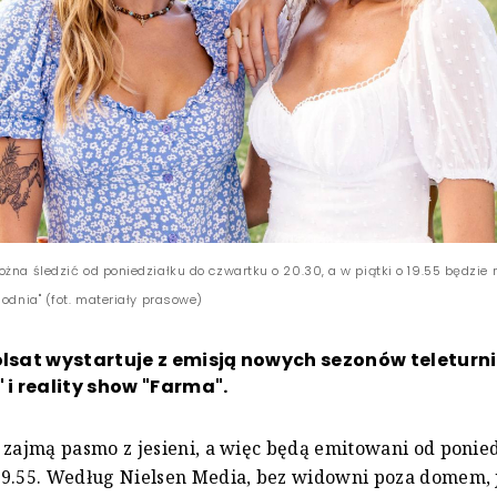
ożna śledzić od poniedziałku do czwartku o 20.30, a w piątki o 19.55 będzi
godnia" (fot. materiały prasowe)
olsat wystartuje z emisją nowych sezonów teleturni
" i reality show "Farma".
 zajmą pasmo z jesieni, a więc będą emitowani od ponie
9.55. Według Nielsen Media, bez widowni poza domem, 