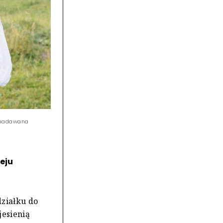
e nadawana
eju
działku do
jesienią