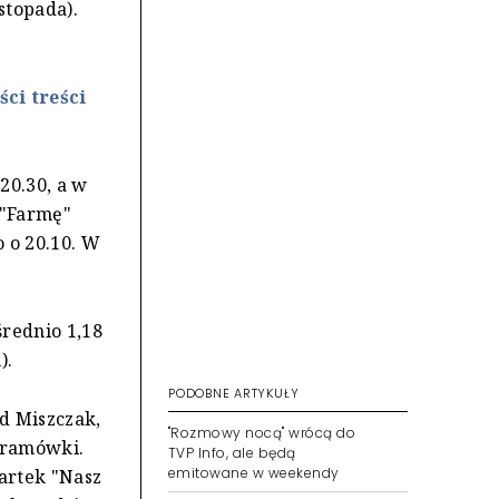
stopada).
ci treści
20.30, a w
 "Farmę"
 o 20.10. W
średnio 1,18
).
PODOBNE ARTYKUŁY
d Miszczak,
"Rozmowy nocą" wrócą do
 ramówki.
TVP Info, ale będą
emitowane w weekendy
artek "Nasz