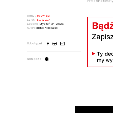
Powiązane temat
Temat:
telewizja
Dział:
TELEWIZJA
Dodano:
Styczeń 24, 2026
Autor:
Michał Niedbalski
Udostępnij:
Narzędzia: