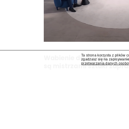
Ta strona korzysta z plików 
Wabienie do studia. Wy
zgadzasz się na zapisywanie
przetwarzania danych osob
są mistrzami sztuki zapra
Dziś, jutro ani pojutrze nie da rady? Odezwiem
programów są mistrzami sztuki zapraszania go