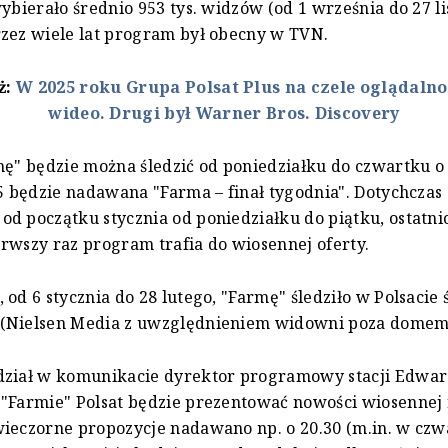
wybierało średnio 953 tys. widzów (od 1 września do 27 li
zez wiele lat program był obecny w TVN.
ż:
W 2025 roku Grupa Polsat Plus na czele oglądalnoś
wideo. Drugi był Warner Bros. Discovery
mę" będzie można śledzić od poniedziałku do czwartku o 
55 będzie nadawana "Farma – finał tygodnia". Dotychczas
d początku stycznia od poniedziałku do piątku, ostatnio
rwszy raz program trafia do wiosennej oferty.
 od 6 stycznia do 28 lutego, "Farmę" śledziło w Polsacie 
(Nielsen Media z uwzględnieniem widowni poza domem
dział w komunikacie dyrektor programowy stacji Edwar
 "Farmie" Polsat będzie prezentować nowości wiosennej
ieczorne propozycje nadawano np. o 20.30 (m.in. w czw