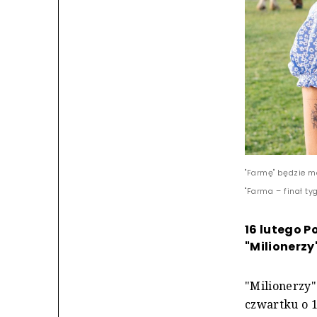
"Farmę" będzie m
"Farma – finał ty
16 lutego P
"Milionerzy
"Milionerzy"
czwartku o 1