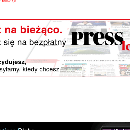
y:
telewizja