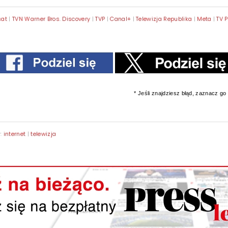
sat
|
TVN Warner Bros. Discovery
|
TVP
|
Canal+
|
Telewizja Republika
|
Meta
|
TV 
* Jeśli znajdziesz błąd, zaznacz go i
y:
internet
|
telewizja