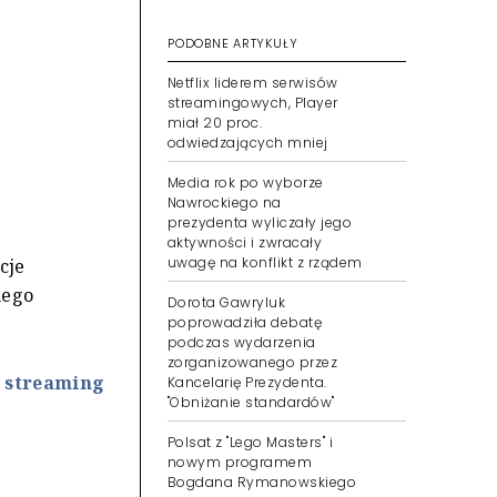
PODOBNE ARTYKUŁY
Netflix liderem serwisów
streamingowych, Player
miał 20 proc.
odwiedzających mniej
Media rok po wyborze
Nawrockiego na
prezydenta wyliczały jego
aktywności i zwracały
uwagę na konflikt z rządem
cje
nego
Dorota Gawryluk
poprowadziła debatę
podczas wydarzenia
zorganizowanego przez
i streaming
Kancelarię Prezydenta.
"Obniżanie standardów"
Polsat z "Lego Masters" i
nowym programem
Bogdana Rymanowskiego