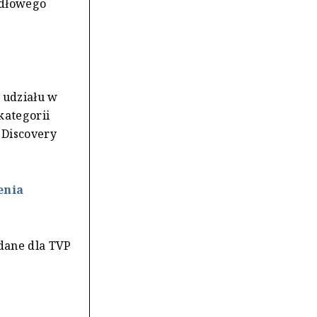
ódłowego
 udziału w
kategorii
 Discovery
enia
 dane dla TVP