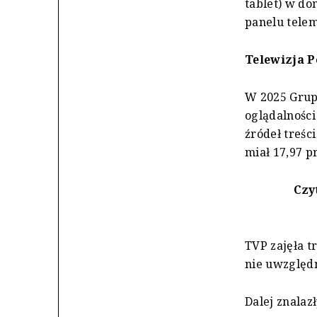
tablet) w do
panelu tele
Telewizja P
W 2025 Grupa
oglądalności
źródeł treśc
miał 17,97 pr
Czy
TVP zajęła tr
nie uwzględ
Dalej znalazł