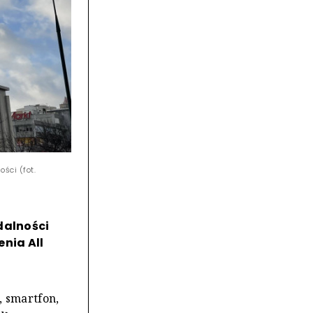
ści (fot.
dalności
nia All
, smartfon,