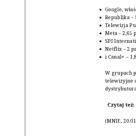
Google, właśc
Republika – 5
Telewizja Pul
Meta – 2,65 p
SPI Internati
Netflix – 2 p
i Canal+ – 1
W grupach po
telewizyjne 
dystrybutora
Czytaj też:
(MNIE, 20.01