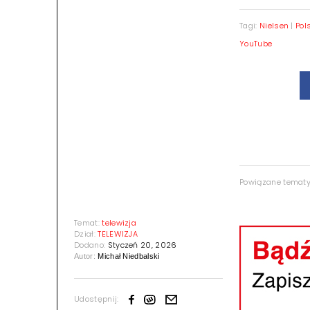
Tagi:
Nielsen
|
Pol
YouTube
Powiązane temat
Temat:
telewizja
Dział:
TELEWIZJA
Dodano:
Styczeń 20, 2026
Autor:
Michał Niedbalski
Udostępnij: