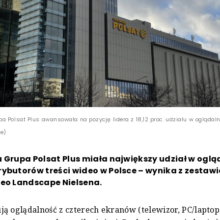
 Polsat Plus awansowała na pozycję lidera z 18,12 proc. udziału w oglądalno
we)
 Grupa Polsat Plus miała największy udział w oglą
ybutorów treści wideo w Polsce – wynika z zestawie
deo Landscape Nielsena.
ą oglądalność z czterech ekranów (telewizor, PC/laptop