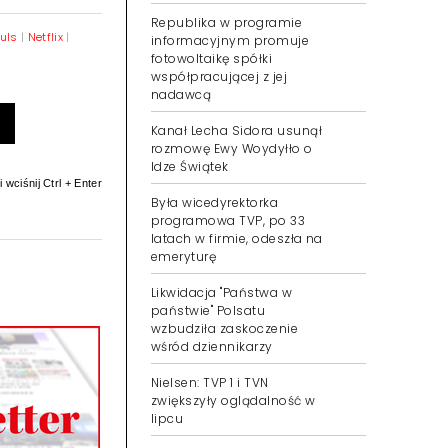
Republika w programie
Puls
|
Netflix
|
informacyjnym promuje
fotowoltaikę spółki
współpracującej z jej
nadawcą
Kanał Lecha Sidora usunął
rozmowę Ewy Woydyłło o
Idze Świątek
 wciśnij Ctrl + Enter
Była wicedyrektorka
programowa TVP, po 33
latach w firmie, odeszła na
emeryturę
Likwidacja "Państwa w
państwie" Polsatu
wzbudziła zaskoczenie
wśród dziennikarzy
Nielsen: TVP 1 i TVN
zwiększyły oglądalność w
lipcu