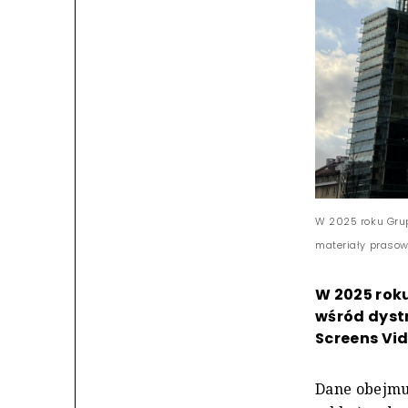
W 2025 roku Grupa
materiały praso
W 2025 roku
wśród dystr
Screens Vi
Dane obejmuj