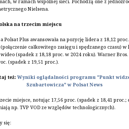
mach, w ramach wspólnej sieci. Pochodzą one z jednoźr
metrycznego Nielsena.
olska na trzecim miejscu
 Polsat Plus awansowała na pozycję lidera z 18,12 proc.
 (połączenie całkowitego zasięgu i spędzanego czasu) w 
i wideo (spadek z 18,18 proc. w 2024 roku). Warner Bros.
oc. (spadek z 19,51 proc.).
taj też:
Wyniki oglądalności programu "Punkt widz
Szubartowicza" w Polsat News
zecie miejsce, notując 17,56 proc. (spadek z 18,41 proc.;
niają np. TVP VOD ze względów technologicznych).
y się: