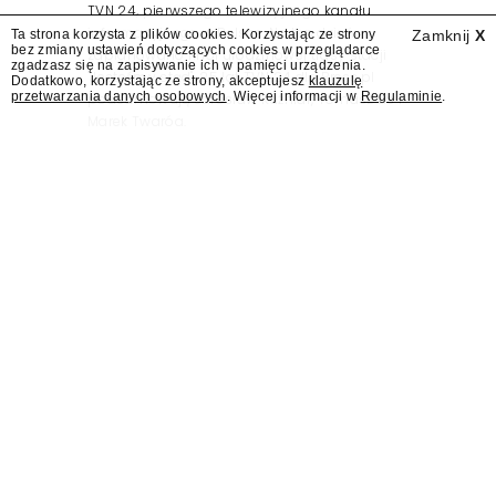
TVN 24, pierwszego telewizyjnego kanału
informacyjnego w Polsce. Na ten dzień
Ta strona korzysta z plików cookies. Korzystając ze strony
Zamknij
X
bez zmiany ustawień dotyczących cookies w przeglądarce
zaplanowano finał urodzinowej trasy stacji
zgadzasz się na zapisywanie ich w pamięci urządzenia.
"Jesteśmy stąd". 25 lat TVN 24 dla Press.pl
Dodatkowo, korzystając ze strony, akceptujesz
klauzulę
przetwarzania danych osobowych
. Więcej informacji w
Regulaminie
.
podsumowują Jarosław Kuźniar, Tomasz Lis i
Marek Twaróg.