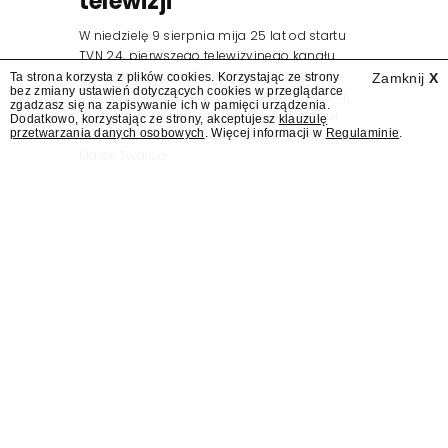
telewizji"
W niedzielę 9 sierpnia mija 25 lat od startu
TVN 24, pierwszego telewizyjnego kanału
informacyjnego w Polsce. Na ten dzień
Ta strona korzysta z plików cookies. Korzystając ze strony
Zamknij
X
bez zmiany ustawień dotyczących cookies w przeglądarce
zaplanowano finał urodzinowej trasy stacji
zgadzasz się na zapisywanie ich w pamięci urządzenia.
"Jesteśmy stąd". 25 lat TVN 24 dla Press.pl
Dodatkowo, korzystając ze strony, akceptujesz
klauzulę
przetwarzania danych osobowych
. Więcej informacji w
Regulaminie
.
podsumowują Jarosław Kuźniar, Tomasz Lis i
Marek Twaróg.