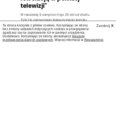
telewizji"
W niedzielę 9 sierpnia mija 25 lat od startu
TVN 24, pierwszego telewizyjnego kanału
informacyjnego w Polsce. Na ten dzień
Ta strona korzysta z plików cookies. Korzystając ze strony
Zamknij
X
bez zmiany ustawień dotyczących cookies w przeglądarce
zaplanowano finał urodzinowej trasy stacji
zgadzasz się na zapisywanie ich w pamięci urządzenia.
"Jesteśmy stąd". 25 lat TVN 24 dla Press.pl
Dodatkowo, korzystając ze strony, akceptujesz
klauzulę
przetwarzania danych osobowych
. Więcej informacji w
Regulaminie
.
podsumowują Jarosław Kuźniar, Tomasz Lis i
Marek Twaróg.