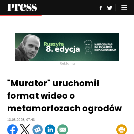
Reklama
"Murator" uruchomił
format wideo o
metamorfozach ogrodów
13.06.2025, 07:43