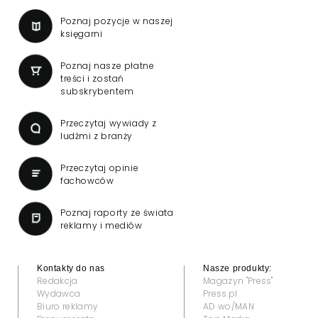
Wniosek o przedłużenie
koncesji dla TVN 24 BiS
wpłynął do KRRiT
TVN SA wystąpiła do Krajowej Rady Radiofonii
i Telewizji o przedłużenie koncesji kablowo-
satelitarnej dla telewizji TVN 24 BiS –
dowiedział się "Presserwis".