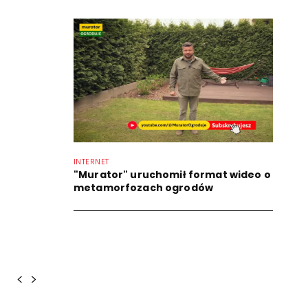
INTERNET
"Murator" uruchomił format wideo o
metamorfozach ogrodów
<
>