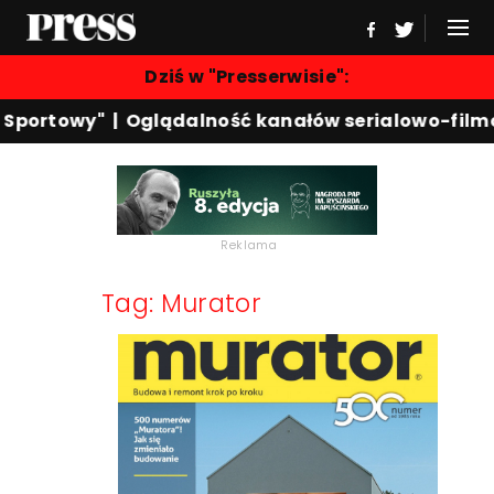
Dziś w "Presserwisie":
 Sportowy"
|
Oglądalność kanałów serialowo-film
Reklama
Tag: Murator