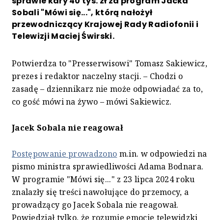
sprawie kary 40 tys. zł za program Jacka
Sobali "Mówi się...", którą nałożył
przewodniczący Krajowej Rady Radiofonii i
Telewizji Maciej Świrski.
Potwierdza to "Presserwisowi" Tomasz Sakiewicz,
prezes i redaktor naczelny stacji. – Chodzi o
zasadę – dziennikarz nie może odpowiadać za to,
co gość mówi na żywo – mówi Sakiewicz.
Jacek Sobala nie reagował
Postępowanie prowadzono
m.in. w odpowiedzi na
pismo ministra sprawiedliwości Adama Bodnara.
W programie "Mówi się..." z 23 lipca 2024 roku
znalazły się treści nawołujące do przemocy, a
prowadzący go Jacek Sobala nie reagował.
Powiedział tylko, że rozumie emocje telewidzki