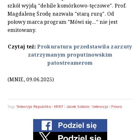
szkół wyjdą "debile komórkowo-tęczowe". Prof.
Magdalenę Środę nazwała "starą rurą". Od
połowy marca program "Mówi się..." nie jest
emitowany.
Czytaj też:
Prokuratura przedstawiła zarzuty
zatrzymanym proputinowskim
patostreamerom
(MNIE, 09.06.2025)
Tagi:
Telewizja Republika
|
KRRiT
|
Jacek Sobala
|
telewizja
|
Prawo