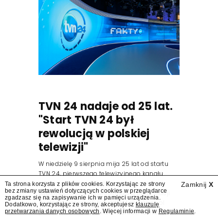
TVN 24 nadaje od 25 lat.
"Start TVN 24 był
rewolucją w polskiej
telewizji"
W niedzielę 9 sierpnia mija 25 lat od startu
TVN 24, pierwszego telewizyjnego kanału
informacyjnego w Polsce. Na ten dzień
Ta strona korzysta z plików cookies. Korzystając ze strony
Zamknij
X
bez zmiany ustawień dotyczących cookies w przeglądarce
zaplanowano finał urodzinowej trasy stacji
zgadzasz się na zapisywanie ich w pamięci urządzenia.
"Jesteśmy stąd". 25 lat TVN 24 dla Press.pl
Dodatkowo, korzystając ze strony, akceptujesz
klauzulę
przetwarzania danych osobowych
. Więcej informacji w
Regulaminie
.
podsumowują Jarosław Kuźniar, Tomasz Lis i