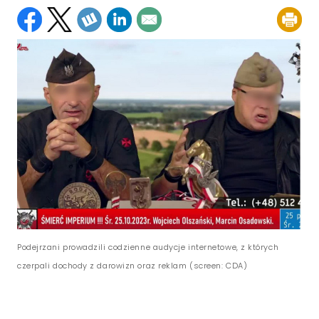
Podejrzani prowadzili codzienne audycje internetowe, z których
czerpali dochody z darowizn oraz reklam (screen: CDA)