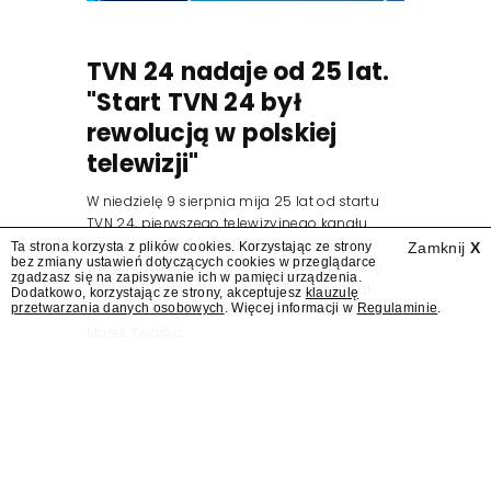
TVN 24 nadaje od 25 lat.
"Start TVN 24 był
rewolucją w polskiej
telewizji"
W niedzielę 9 sierpnia mija 25 lat od startu
TVN 24, pierwszego telewizyjnego kanału
informacyjnego w Polsce. Na ten dzień
Ta strona korzysta z plików cookies. Korzystając ze strony
Zamknij
X
bez zmiany ustawień dotyczących cookies w przeglądarce
zaplanowano finał urodzinowej trasy stacji
zgadzasz się na zapisywanie ich w pamięci urządzenia.
"Jesteśmy stąd". 25 lat TVN 24 dla Press.pl
Dodatkowo, korzystając ze strony, akceptujesz
klauzulę
przetwarzania danych osobowych
. Więcej informacji w
Regulaminie
.
podsumowują Jarosław Kuźniar, Tomasz Lis i
Marek Twaróg.