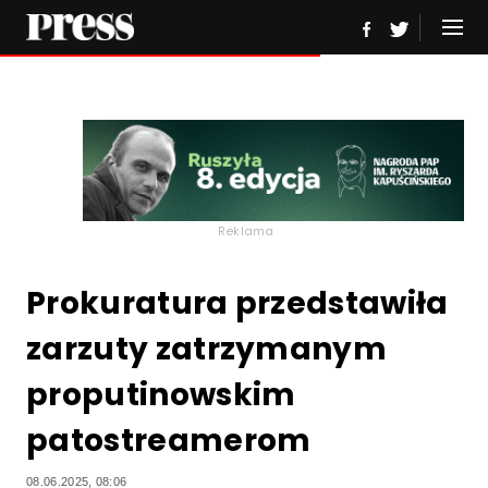
Reklama
Prokuratura przedstawiła
zarzuty zatrzymanym
proputinowskim
patostreamerom
08.06.2025, 08:06