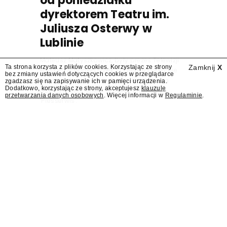
od poniedziałku
dyrektorem Teatru im.
Juliusza Osterwy w
Lublinie
Mateusz Matyszkowicz, były prezes Telewizji
Ta strona korzysta z plików cookies. Korzystając ze strony
Zamknij
X
Polskiej, w poniedziałek 10 sierpnia obejmie
bez zmiany ustawień dotyczących cookies w przeglądarce
stanowisko dyrektora Teatru im. Juliusza
zgadzasz się na zapisywanie ich w pamięci urządzenia.
Dodatkowo, korzystając ze strony, akceptujesz
klauzulę
Osterwy w Lublinie – dowiedział się
przetwarzania danych osobowych
. Więcej informacji w
Regulaminie
.
"Presserwis".