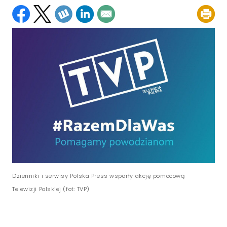
Dzienniki i serwisy Polska Press wsparły akcję pomocową
Telewizji Polskiej (fot: TVP)