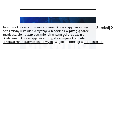
wpłynął do KRRiT
TVN SA wystąpiła do Krajowej Rady Radiofonii
i Telewizji o przedłużenie koncesji kablowo-
satelitarnej dla telewizji TVN 24 BiS –
dowiedział się "Presserwis".
Ta strona korzysta z plików cookies. Korzystając ze strony
Zamknij
X
bez zmiany ustawień dotyczących cookies w przeglądarce
zgadzasz się na zapisywanie ich w pamięci urządzenia.
Dodatkowo, korzystając ze strony, akceptujesz
klauzulę
przetwarzania danych osobowych
. Więcej informacji w
Regulaminie
.