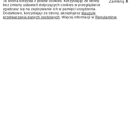
Wydawcy programów są mistrzami sztuki
Ta strona korzysta z plików cookies. Korzystając ze strony
Zamknij
X
bez zmiany ustawień dotyczących cookies w przeglądarce
zapraszania gości.
zgadzasz się na zapisywanie ich w pamięci urządzenia.
Dodatkowo, korzystając ze strony, akceptujesz
klauzulę
przetwarzania danych osobowych
. Więcej informacji w
Regulaminie
.
AI Act wprowadza dla