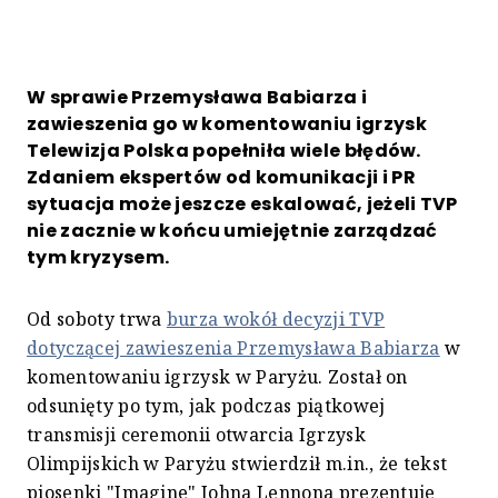
W sprawie Przemysława Babiarza i
zawieszenia go w komentowaniu igrzysk
Telewizja Polska popełniła wiele błędów.
Zdaniem ekspertów od komunikacji i PR
sytuacja może jeszcze eskalować, jeżeli TVP
nie zacznie w końcu umiejętnie zarządzać
tym kryzysem.
Od soboty trwa
burza wokół decyzji TVP
dotyczącej zawieszenia Przemysława Babiarza
w
komentowaniu igrzysk w Paryżu. Został on
odsunięty po tym, jak podczas piątkowej
transmisji ceremonii otwarcia Igrzysk
Olimpijskich w Paryżu stwierdził m.in., że tekst
piosenki "Imagine" Johna Lennona prezentuje