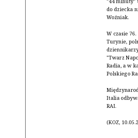
"44 minuty" 
do dziecka n
Woźniak.
W czasie 76.
Turynie, po
dziennikarzy
"Twarz Napol
Radia, a w k
Polskiego Ra
Międzynarodo
Italia odbyw
RAI.
(KOZ, 10.05.