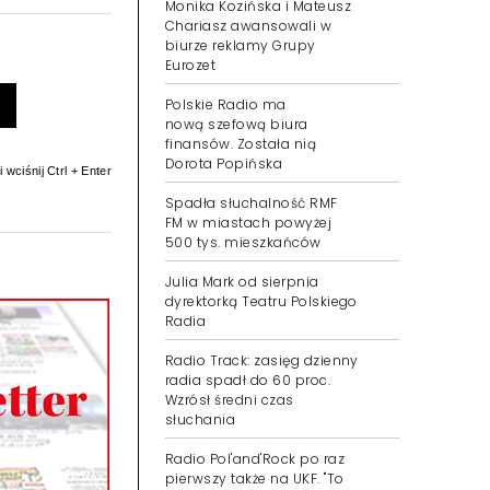
Monika Kozińska i Mateusz
Chariasz awansowali w
biurze reklamy Grupy
Eurozet
Polskie Radio ma
nową szefową biura
finansów. Została nią
Dorota Popińska
 wciśnij Ctrl + Enter
Spadła słuchalność RMF
FM w miastach powyżej
500 tys. mieszkańców
Julia Mark od sierpnia
dyrektorką Teatru Polskiego
Radia
Radio Track: zasięg dzienny
radia spadł do 60 proc.
Wzrósł średni czas
słuchania
Radio Pol'and'Rock po raz
pierwszy także na UKF. "To