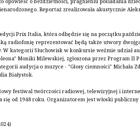
to opowieść o bezdzietności, pragnieniu posiadania dziec
ienarodzonego. Reportaż zrealizowała akustycznie Alek
 edycji Prix Italia, która odbędzie się na początku paźdz
lską radiofonię reprezentować będą także utwory dwojg
. W kategorii Słuchowisk w konkursie weźmie udział a
eona" Moniki Milewskiej, zgłoszona przez Program II P
ategorii audycja o muzyce - "Głosy ciemności" Michała Z
dia Białystok.
wy festiwal twórczości radiowej, telewizyjnej i intern
a się od 1948 roku. Organizatorem jest włoski publiczn
2024)