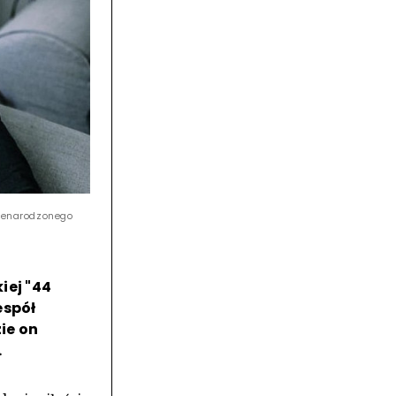
nienarodzonego
iej "44
espół
ie on
.