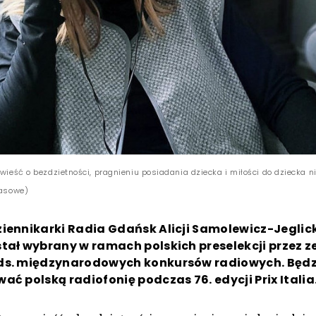
owieść o bezdzietności, pragnieniu posiadania dziecka i miłości do dziecka 
rasowe)
iennikarki Radia Gdańsk Alicji Samolewicz-Jeglick
tał wybrany w ramach polskich preselekcji przez z
ds. międzynarodowych konkursów radiowych. Będz
ać polską radiofonię podczas 76. edycji Prix Italia