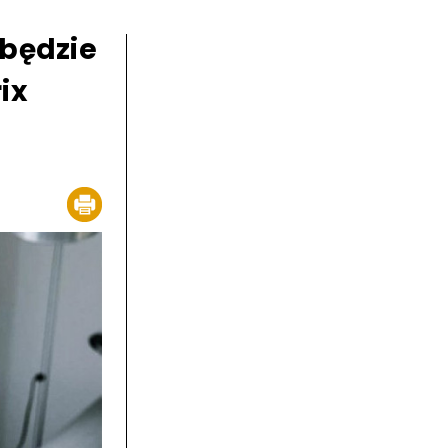
 będzie
ix