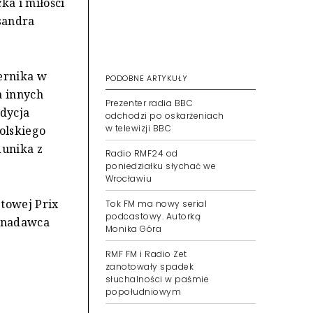
ka i miłości
sandra
iernika w
PODOBNE ARTYKUŁY
a innych
Prezenter radia BBC
udycja
odchodzi po oskarżeniach
w telewizji BBC
olskiego
dunika z
Radio RMF24 od
poniedziałku słychać we
Wrocławiu
etowej Prix
Tok FM ma nowy serial
podcastowy. Autorką
y nadawca
Monika Góra
RMF FM i Radio Zet
zanotowały spadek
słuchalności w paśmie
popołudniowym