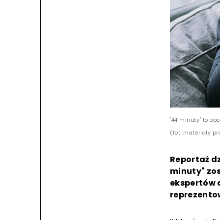
"44 minuty" to op
(fot. materiały p
Reportaż dz
minuty" zos
ekspertów 
reprezentow