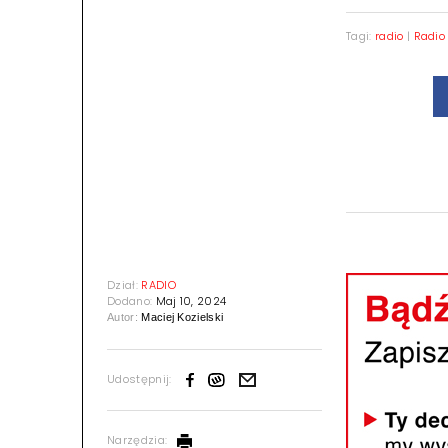
Tagi:
radio
|
Radio
Dział:
RADIO
Dodano:
Maj 10, 2024
Autor:
Maciej Kozielski
Udostępnij:
Narzędzia: