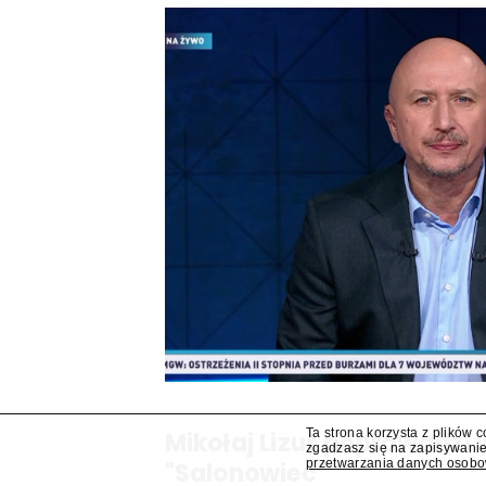
Ta strona korzysta z plików 
Mikołaj Lizut poprowadzi
zgadzasz się na zapisywanie
przetwarzania danych osob
"Salonowiec"