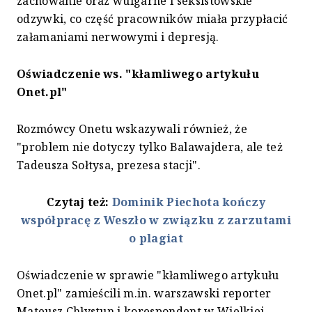
zachowanie oraz wulgarne i seksistowskie
odzywki, co część pracowników miała przypłacić
załamaniami nerwowymi i depresją.
Oświadczenie ws. "kłamliwego artykułu
Onet.pl"
Rozmówcy Onetu wskazywali również, że
"problem nie dotyczy tylko Balawajdera, ale też
Tadeusza Sołtysa, prezesa stacji".
Czytaj też:
Dominik Piechota kończy
współpracę z Weszło w związku z zarzutami
o plagiat
Oświadczenie w sprawie "kłamliwego artykułu
Onet.pl" zamieścili m.in. warszawski reporter
Mateusz Chłystun i korespondent w Wielkiej