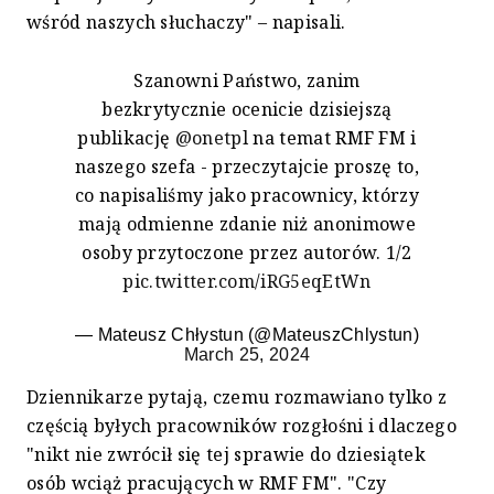
wśród naszych słuchaczy" – napisali.
Szanowni Państwo, zanim
bezkrytycznie ocenicie dzisiejszą
publikację
@onetpl
na temat RMF FM i
naszego szefa - przeczytajcie proszę to,
co napisaliśmy jako pracownicy, którzy
mają odmienne zdanie niż anonimowe
osoby przytoczone przez autorów. 1/2
pic.twitter.com/iRG5eqEtWn
— Mateusz Chłystun (@MateuszChlystun)
March 25, 2024
Dziennikarze pytają, czemu rozmawiano tylko z
częścią byłych pracowników rozgłośni i dlaczego
"nikt nie zwrócił się tej sprawie do dziesiątek
osób wciąż pracujących w RMF FM". "Czy