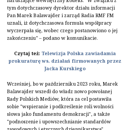
naruszające wewnętrzny kodeks. "W związku z
tym dotychczasowy dyrektor działu informacji
Pan Marek Balawajder i zarząd Radia RMF FM
uznali, iż dotychczasowa formuła współpracy
wyczerpała się, wobec czego postanowiono o jej
zakończeniu" – podano w komunikacie.
Czytaj też:
Telewizja Polska zawiadamia
prokuraturę ws. działań firmowanych przez
Jacka Kurskiego
Wcześniej, bo w październiku 2023 roku, Marek
Balawajder wszedł do władz nowo powołanej
Rady Polskich Mediów, która za cel postawiła
sobie "wspieranie i podkreślenie roli wolności
słowa jako fundamentu demokracji", a także
"podnoszenie i upowszechnianie standardów
zawodowych i etycznych dziennikarstwa".