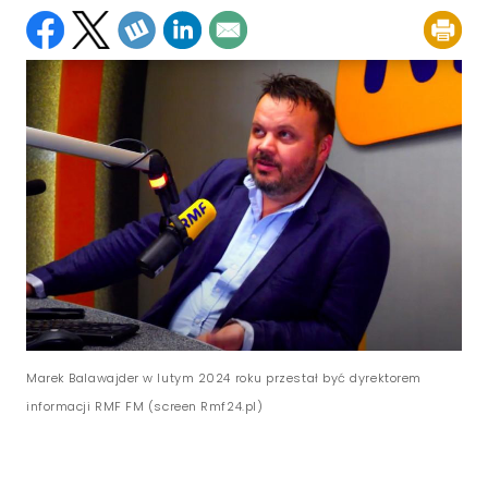
Marek Balawajder w lutym 2024 roku przestał być dyrektorem
informacji RMF FM (screen Rmf24.pl)