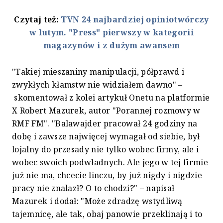
Czytaj też:
TVN 24 najbardziej opiniotwórczy
w lutym. "Press" pierwszy w kategorii
magazynów i z dużym awansem
"Takiej mieszaniny manipulacji, półprawd i
zwykłych kłamstw nie widziałem dawno" –
skomentował z kolei artykuł Onetu na platformie
X Robert Mazurek, autor "Porannej rozmowy w
RMF FM". "Balawajder pracował 24 godziny na
dobę i zawsze najwięcej wymagał od siebie, był
lojalny do przesady nie tylko wobec firmy, ale i
wobec swoich podwładnych. Ale jego w tej firmie
już nie ma, chcecie linczu, by już nigdy i nigdzie
pracy nie znalazł? O to chodzi?" – napisał
Mazurek i dodał: "Może zdradzę wstydliwą
tajemnicę, ale tak, obaj panowie przeklinają i to