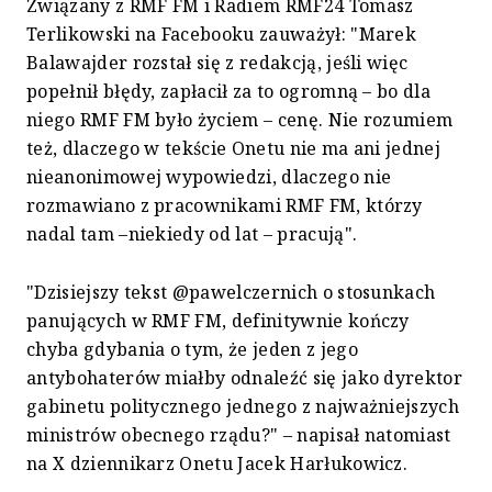
Związany z RMF FM i Radiem RMF24 Tomasz
Terlikowski na Facebooku zauważył: "Marek
Balawajder rozstał się z redakcją, jeśli więc
popełnił błędy, zapłacił za to ogromną – bo dla
niego RMF FM było życiem – cenę. Nie rozumiem
też, dlaczego w tekście Onetu nie ma ani jednej
nieanonimowej wypowiedzi, dlaczego nie
rozmawiano z pracownikami RMF FM, którzy
nadal tam –niekiedy od lat – pracują".
"Dzisiejszy tekst @pawelczernich o stosunkach
panujących w RMF FM, definitywnie kończy
chyba gdybania o tym, że jeden z jego
antybohaterów miałby odnaleźć się jako dyrektor
gabinetu politycznego jednego z najważniejszych
ministrów obecnego rządu?" – napisał natomiast
na X dziennikarz Onetu Jacek Harłukowicz.