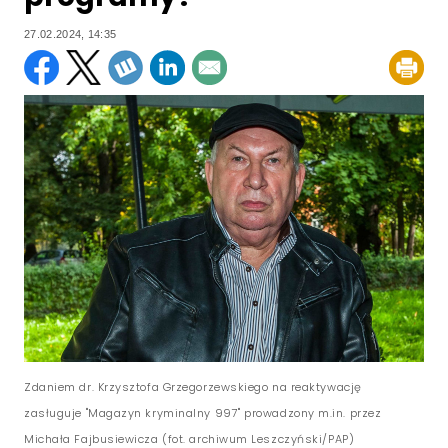
27.02.2024, 14:35
Zdaniem dr. Krzysztofa Grzegorzewskiego na reaktywację
zasługuje "Magazyn kryminalny 997" prowadzony m.in. przez
Michała Fajbusiewicza (fot. archiwum Leszczyński/PAP)