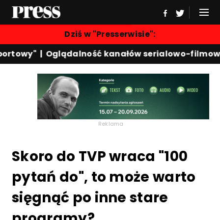
Dziś w "Presserwisie":
rtowy"
|
Oglądalność kanałów serialowo-filmowyc
Reklama
Skoro do TVP wraca "100
pytań do", to może warto
sięgnąć po inne stare
programy?