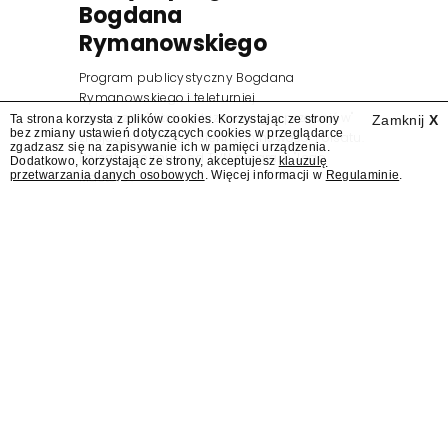
Bogdana
Rymanowskiego
Program publicystyczny Bogdana
Rymanowskiego i teleturniej
muzyczny "Hitster. Muzyczna gra przebojów"
Ta strona korzysta z plików cookies. Korzystając ze strony
Zamknij
X
bez zmiany ustawień dotyczących cookies w przeglądarce
znajdą się wśród jesiennych nowości Polsatu.
zgadzasz się na zapisywanie ich w pamięci urządzenia.
Polsat przejmuje od TVN program "Lego
Dodatkowo, korzystając ze strony, akceptujesz
klauzulę
przetwarzania danych osobowych
. Więcej informacji w
Regulaminie
.
Masters".