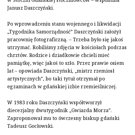
w Stoczni Gdańskiej stoczniowców – wspomina
Janusz Daszczyński.
Po wprowadzeniu stanu wojennego i likwidacji
„Tygodnika Samorządność” Daszczyński założył
pracownię fotograficzną. – Trzeba było się jakoś
utrzymać. Robiliśmy zdjęcia w kościołach podczas
chrztów. Rodzice i dziadkowie chcieli mieć
pamiątkę, więc jakoś to szło. Przez prawie osiem
lat – opowiada Daszczyński, „mistrz rzemiosł
artystycznych”, bo taki tytuł otrzymał po
egzaminach w gdańskiej izbie rzemieślniczej.
W 1983 roku Daszczyński współtworzył
diecezjalny dwutygodnik „Gwiazda Morza”.
Zaproponował mu to ówczesny biskup gdański
Tadeusz Gocłowski.