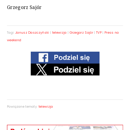
Grzegorz Sajór
Tagi:
Janusz Daszczyński
|
telewizja
|
Grzegorz Sajór
|
TVP
|
Press na
weekend
Powiązane tematy:
telewizja