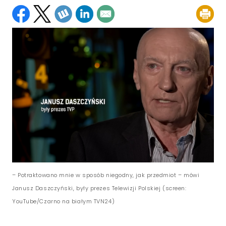
– Potraktowano mnie w sposób niegodny, jak przedmiot – mówi
Janusz Daszczyński, były prezes Telewizji Polskiej (screen:
YouTube/Czarno na białym TVN24)