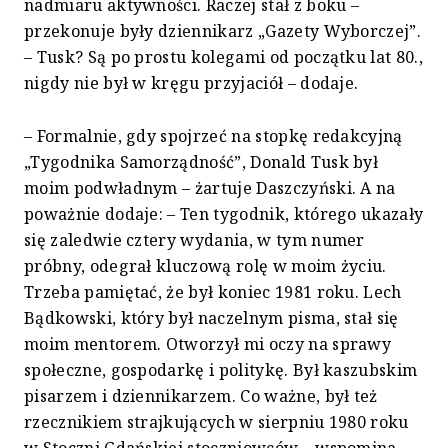
nadmiaru aktywności. Raczej stał z boku –
przekonuje były dziennikarz „Gazety Wyborczej”.
– Tusk? Są po prostu kolegami od początku lat 80.,
nigdy nie był w kręgu przyjaciół – dodaje.
– Formalnie, gdy spojrzeć na stopkę redakcyjną
„Tygodnika Samorządność”, Donald Tusk był
moim podwładnym – żartuje Daszczyński. A na
poważnie dodaje: – Ten tygodnik, którego ukazały
się zaledwie cztery wydania, w tym numer
próbny, odegrał kluczową rolę w moim życiu.
Trzeba pamiętać, że był koniec 1981 roku. Lech
Bądkowski, który był naczelnym pisma, stał się
moim mentorem. Otworzył mi oczy na sprawy
społeczne, gospodarkę i politykę. Był kaszubskim
pisarzem i dziennikarzem. Co ważne, był też
rzecznikiem strajkujących w sierpniu 1980 roku