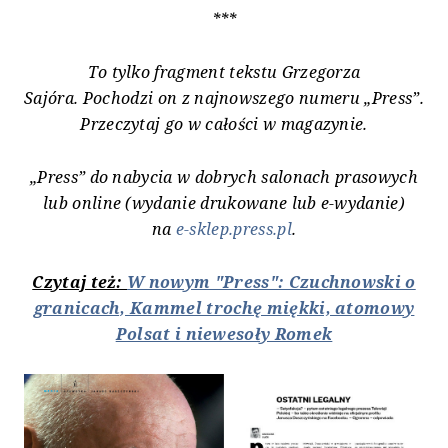
***
To tylko fragment tekstu
Grzegorza
Sajóra.
Pochodzi on z najnowszego numeru „Press”.
Przeczytaj go w całości w magazynie.
„Press” do nabycia w dobrych salonach prasowych
lub online (wydanie drukowane lub e-wydanie)
na
e-sklep.press.pl
.
Czytaj też:
W nowym "Press": Czuchnowski o
granicach, Kammel trochę miękki, atomowy
Polsat i niewesoły Romek