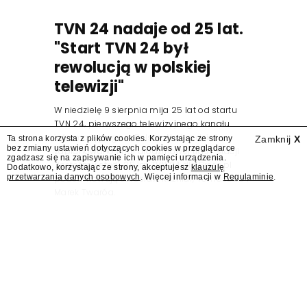
TVN 24 nadaje od 25 lat.
"Start TVN 24 był
rewolucją w polskiej
telewizji"
W niedzielę 9 sierpnia mija 25 lat od startu
TVN 24, pierwszego telewizyjnego kanału
informacyjnego w Polsce. Na ten dzień
Ta strona korzysta z plików cookies. Korzystając ze strony
Zamknij
X
bez zmiany ustawień dotyczących cookies w przeglądarce
zaplanowano finał urodzinowej trasy stacji
zgadzasz się na zapisywanie ich w pamięci urządzenia.
"Jesteśmy stąd". 25 lat TVN 24 dla Press.pl
Dodatkowo, korzystając ze strony, akceptujesz
klauzulę
przetwarzania danych osobowych
. Więcej informacji w
Regulaminie
.
podsumowują Jarosław Kuźniar, Tomasz Lis i
Marek Twaróg.