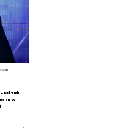
reen:
. Jednak
enie w
i