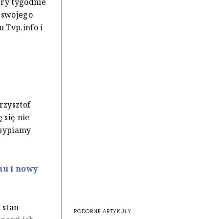
ery tygodnie
 swojego
 Tvp.info i
rzysztof
 się nie
asypiamy
nu i nowy
 stan
PODOBNE ARTYKUŁY