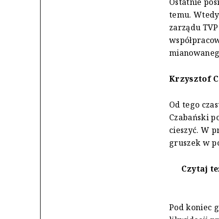
Ostatnie pos
temu. Wtedy
zarządu TVP 
współpracow
mianowanego
Krzysztof C
Od tego czas
Czabański po
cieszyć. W p
gruszek w po
Czytaj te
Pod koniec g