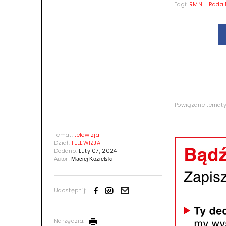
Tagi:
RMN - Rada
Powiązane temat
Temat:
telewizja
Dział:
TELEWIZJA
Dodano:
Luty 07, 2024
Autor:
Maciej Kozielski
Udostępnij:
Narzędzia: