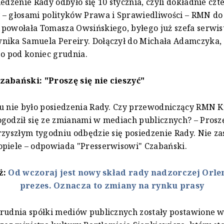
iedzenie Rady odbyło się 10 stycznia, czyli dokładnie czt
 – głosami polityków Prawa i Sprawiedliwości – RMN do
powołała Tomasza Owsińskiego, byłego już szefa serwisu
nika Samuela Pereiry. Dołączył do Michała Adamczyka,
 pod koniec grudnia.
zabański: "Proszę się nie cieszyć"
u nie było posiedzenia Rady. Czy przewodniczący RMN K
godził się ze zmianami w mediach publicznych? – Proszę
rzyszłym tygodniu odbędzie się posiedzenie Rady. Nie z
piele – odpowiada "Presserwisowi" Czabański.
ż:
Od wczoraj jest nowy skład rady nadzorczej Orle
prezes. Oznacza to zmiany na rynku prasy
rudnia spółki mediów publicznych zostały postawione w