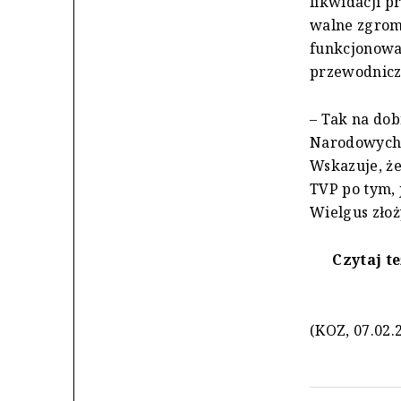
likwidacji p
walne zgroma
funkcjonowa
przewodniczą
– Tak na do
Narodowych 
Wskazuje, ż
TVP po tym, 
Wielgus złoż
Czytaj t
(KOZ, 07.02.