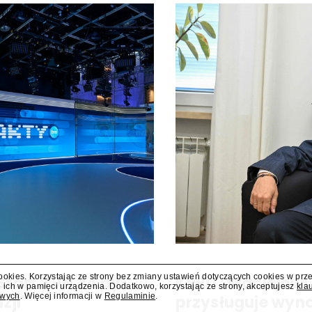
cookies. Korzystając ze strony bez zmiany ustawień dotyczących cookies w prz
Start TVN 24 był
KRRiT: Maciejowi
 ich w pamięci urządzenia. Dodatkowo, korzystając ze strony, akceptujesz
kla
owych
. Więcej informacji w
Regulaminie
.
zji"
przysługuje wyn