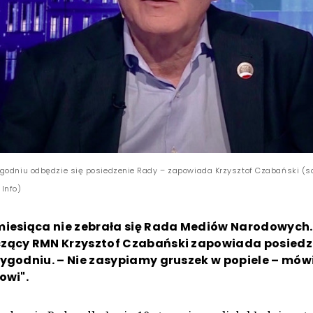
godniu odbędzie się posiedzenie Rady – zapowiada Krzysztof Czabański (sc
Info)
miesiąca nie zebrała się Rada Mediów Narodowych
zący RMN Krzysztof Czabański zapowiada posiedz
ygodniu. – Nie zasypiamy gruszek w popiele – mów
owi".