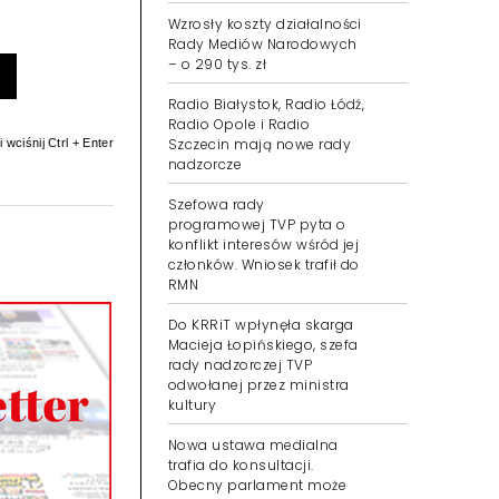
Wzrosły koszty działalności
Rady Mediów Narodowych
– o 290 tys. zł
Radio Białystok, Radio Łódź,
Radio Opole i Radio
Szczecin mają nowe rady
 wciśnij Ctrl + Enter
nadzorcze
Szefowa rady
programowej TVP pyta o
konflikt interesów wśród jej
członków. Wniosek trafił do
RMN
Do KRRiT wpłynęła skarga
Macieja Łopińskiego, szefa
rady nadzorczej TVP
odwołanej przez ministra
kultury
Nowa ustawa medialna
trafia do konsultacji.
Obecny parlament może