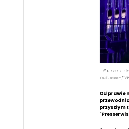
– W przyszłym ty
YouTube.com/TVP 
Od prawie 
przewodnic
przyszłym t
"Presserwis