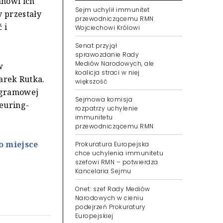
anowi ich
Sejm uchylił immunitet
 przestały
przewodniczącemu RMN
 i
Wojciechowi Królowi
Senat przyjął
sprawozdanie Rady
Mediów Narodowych, ale
w
koalicja straci w niej
rek Rutka.
większość
rogramowej
Sejmowa komisja
heuring-
rozpatrzy uchylenie
immunitetu
przewodniczącemu RMN
o miejsce
Prokuratura Europejska
chce uchylenia immunitetu
szefowi RMN – potwierdza
Kancelaria Sejmu
Onet: szef Rady Mediów
Narodowych w cieniu
podejrzeń Prokuratury
Europejskiej