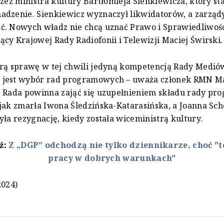
rzez ministra kultury Bartłomieja Sienkiewicza, który st
dzenie. Sienkiewicz wyznaczył likwidatorów, a zarządy
ć. Nowych władz nie chcą uznać Prawo i Sprawiedliwość
cy Krajowej Rady Radiofonii i Telewizji Maciej Świrski.
brą sprawę w tej chwili jedyną kompetencją Rady Medió
jest wybór rad programowych – uważa członek RMN Ma
e Rada powinna zająć się uzupełnieniem składu rady p
jak zmarła Iwona Śledzińska-Katarasińska, a Joanna Sc
yła rezygnację, kiedy została wiceministrą kultury.
eż:
Z „DGP” odchodzą nie tylko dziennikarze, choć "t
pracy w dobrych warunkach"
2024)