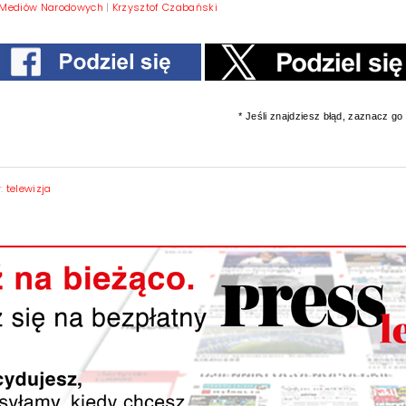
 Mediów Narodowych
|
Krzysztof Czabański
* Jeśli znajdziesz błąd, zaznacz go i
y:
telewizja