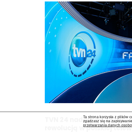
Ta strona korzysta z plików 
TVN 24 nadaje od 25 lat. "
zgadzasz się na zapisywanie
przetwarzania danych osob
rewolucją w polskiej telewi