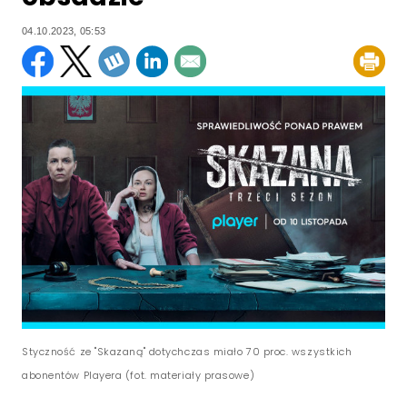
04.10.2023, 05:53
Styczność ze "Skazaną" dotychczas miało 70 proc. wszystkich
abonentów Playera (fot. materiały prasowe)