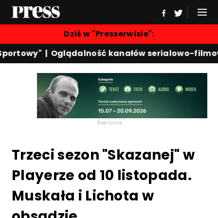
Dziś w "Presserwisie":
portowy"
|
Oglądalność kanałów serialowo-filmow
Reklama
Trzeci sezon "Skazanej" w
Playerze od 10 listopada.
Muskała i Lichota w
obsadzie