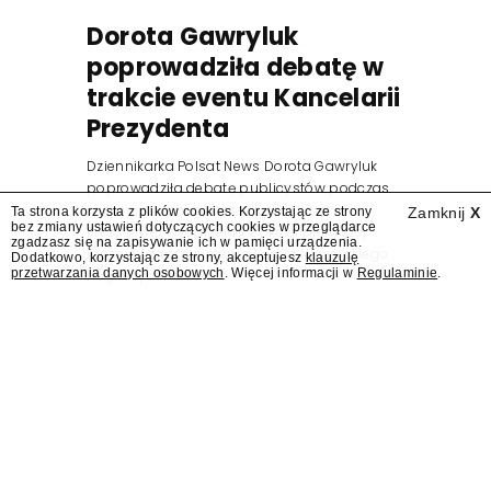
Dorota Gawryluk
poprowadziła debatę w
trakcie eventu Kancelarii
Prezydenta
Dziennikarka Polsat News Dorota Gawryluk
poprowadziła debatę publicystów podczas
zorganizowanego przez Kancelarię
Ta strona korzysta z plików cookies. Korzystając ze strony
Zamknij
X
bez zmiany ustawień dotyczących cookies w przeglądarce
Prezydenta wydarzenia z okazji pierwszej
zgadzasz się na zapisywanie ich w pamięci urządzenia.
rocznicy zaprzysiężenia Karola Nawrockiego
Dodatkowo, korzystając ze strony, akceptujesz
klauzulę
przetwarzania danych osobowych
. Więcej informacji w
Regulaminie
.
na prezydenta.