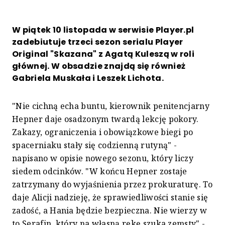
W piątek 10 listopada w serwisie Player.pl
zadebiutuje trzeci sezon serialu Player
Original "Skazana" z Agatą Kuleszą w roli
głównej. W obsadzie znajdą się również
Gabriela Muskała i Leszek Lichota.
"Nie cichną echa buntu, kierownik penitencjarny
Hepner daje osadzonym twardą lekcję pokory.
Zakazy, ograniczenia i obowiązkowe biegi po
spacerniaku stały się codzienną rutyną" -
napisano w opisie nowego sezonu, który liczy
siedem odcinków. "W końcu Hepner zostaje
zatrzymany do wyjaśnienia przez prokuraturę. To
daje Alicji nadzieję, że sprawiedliwości stanie się
zadość, a Hania będzie bezpieczna. Nie wierzy w
to Serafin, który na własną rękę szuka zemsty" -