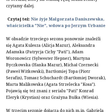
czytamy dalej.
Czytaj też:
Nie żyje Małgorzata Daniszewska,
właścicielka "Nie", wdowa po Jerzym Urbanie
W obsadzie trzeciego sezonu ponownie znaleźli
się Agata Kulesza (Alicja Mazur), Aleksandra
Adamska (Patrycja Cichy "Pati"), Adam
Woronowicz (Sylwester Hepner), Martyna
Byczkowska (Hanka Mazur), Michał Czernecki
(Paweł Witkowski), Bartłomiej Topa (Piotr
Serafin), Tomasz Schuchardt (Bartłomiej Dworak),
Marta Malikowska (Agata Strzelecka "Kosa").
Pojawią się też znani z serialu "Pati" Konrad
Eleryk (Krystian) oraz Grażyna Bułka (Wiesia).
W trzecim sezonie dołączą do nich m.in. Gabriela