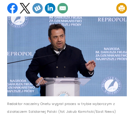
Redaktor naczelny Onetu wygrał proces w trybie wyborczym z
działaczem Solidarnej Polski (fot. Jakub Kamiński/East News)