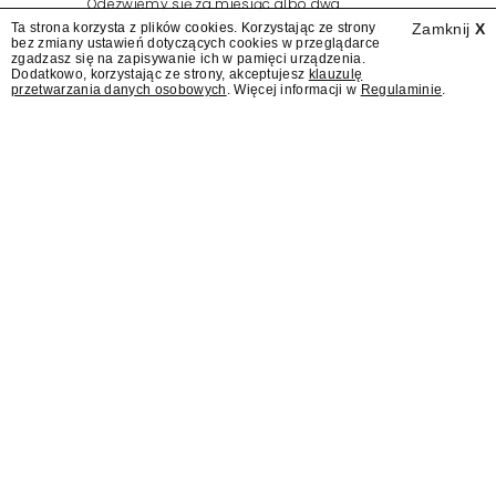
Odezwiemy się za miesiąc albo dwa.
Wydawcy programów są mistrzami sztuki
Ta strona korzysta z plików cookies. Korzystając ze strony
Zamknij
X
bez zmiany ustawień dotyczących cookies w przeglądarce
zapraszania gości.
zgadzasz się na zapisywanie ich w pamięci urządzenia.
Dodatkowo, korzystając ze strony, akceptujesz
klauzulę
przetwarzania danych osobowych
. Więcej informacji w
Regulaminie
.