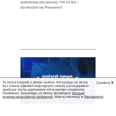
Wniosek o przedłużenie
koncesji dla TVN 24 BiS
wpłynął do KRRiT
TVN SA wystąpiła do Krajowej Rady Radiofonii
i Telewizji o przedłużenie koncesji kablowo-
satelitarnej dla telewizji TVN 24 BiS –
dowiedział się "Presserwis".
Ta strona korzysta z plików cookies. Korzystając ze strony
Zamknij
X
bez zmiany ustawień dotyczących cookies w przeglądarce
zgadzasz się na zapisywanie ich w pamięci urządzenia.
Dodatkowo, korzystając ze strony, akceptujesz
klauzulę
przetwarzania danych osobowych
. Więcej informacji w
Regulaminie
.