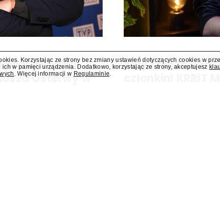
cookies. Korzystając ze strony bez zmiany ustawień dotyczących cookies w prz
 poniedziałku
Były rzecznik MS
 ich w pamięci urządzenia. Dodatkowo, korzystając ze strony, akceptujesz
kla
owych
. Więcej informacji w
Regulaminie
.
liusza Osterwy w
członkini KRRiT 
Do Krajowej Rady Radiofonii i Te
Ministerstwa Spraw Zagraniczn
kiej, w poniedziałek 10 sierpnia
dowiedział się "Presserwis".
za Osterwy w Lublinie – dowiedział