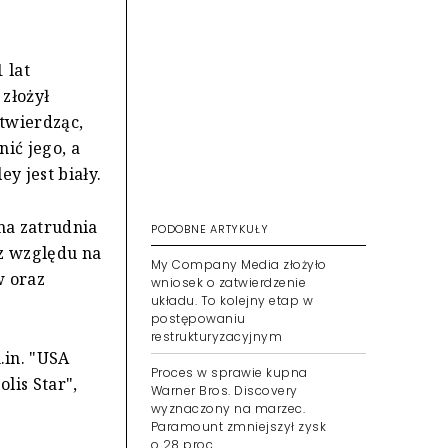
 lat
złożył
twierdząc,
ić jego, a
y jest biały.
ma zatrudnia
PODOBNE ARTYKUŁY
ez względu na
My Company Media złożyło
w oraz
wniosek o zatwierdzenie
układu. To kolejny etap w
postępowaniu
restrukturyzacyjnym
in. "USA
Proces w sprawie kupna
lis Star",
Warner Bros. Discovery
wyznaczony na marzec.
Paramount zmniejszył zysk
o 28 proc.