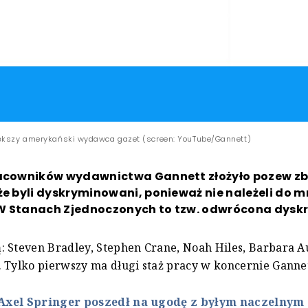
iększy amerykański wydawca gazet (screen: YouTube/Gannett)
racowników wydawnictwa Gannett złożyło pozew zb
że byli dyskryminowani, ponieważ nie należeli do m
W Stanach Zjednoczonych to tzw. odwrócona dysk
 Steven Bradley, Stephen Crane, Noah Hiles, Barbara A
 Tylko pierwszy ma długi staż pracy w koncernie Gannet
Axel Springer poszedł na ugodę z byłym naczelnym "