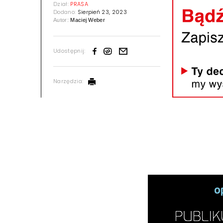
Dział:
PRASA
Dodano:
Sierpień 23, 2023
Autor:
Maciej Weber
Udostępnij:
Narzędzia: