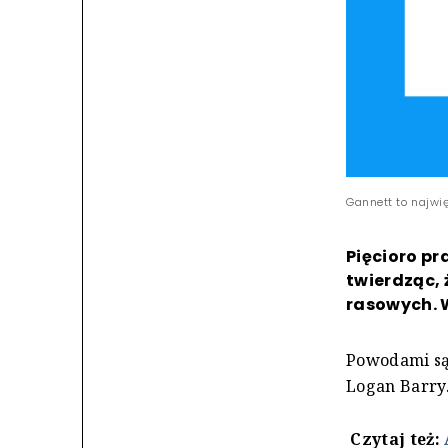
Gannett to najw
Pięcioro p
twierdząc, 
rasowych. 
Powodami są:
Logan Barry.
Czytaj też: