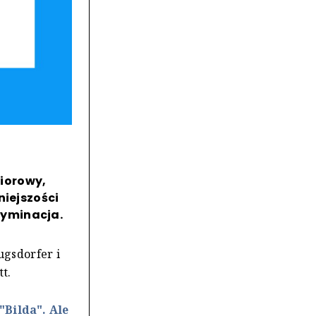
iorowy,
niejszości
ryminacja.
ugsdorfer i
t.
Bilda". Ale