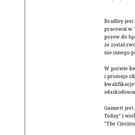
Bradley jest
pracował w 
pozew do Są
że został zw
nie innego p
W pozwie kwe
i promuje ok
kwalifikacj
odszkodowan
Gannett jes
Today" i wiel
"The Cincinn