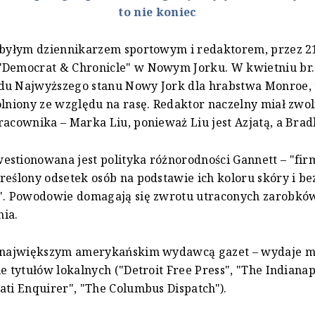
to nie koniec
 byłym dziennikarzem sportowym i redaktorem, przez 21
"Democrat & Chronicle" w Nowym Jorku. W kwietniu br. 
du Najwyższego stanu Nowy Jork dla hrabstwa Monroe, 
olniony ze względu na rasę. Redaktor naczelny miał zwoln
racownika – Marka Liu, ponieważ Liu jest Azjatą, a Bradle
stionowana jest polityka różnorodności Gannett – "fir
reślony odsetek osób na podstawie ich koloru skóry i b
e". Powodowie domagają się zwrotu utraconych zarobkó
ia.
t największym amerykańskim wydawcą gazet – wydaje m.
e tytułów lokalnych ("Detroit Free Press", "The Indianapo
ati Enquirer", "The Columbus Dispatch").