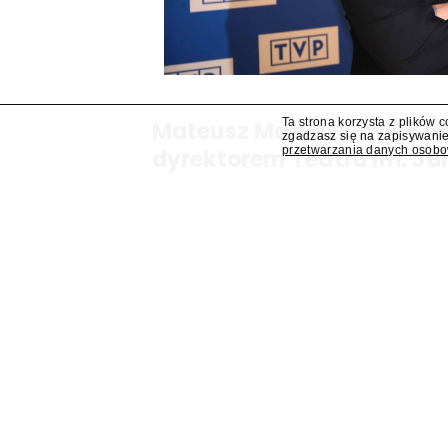
Ta strona korzysta z plików 
Mateusz Matyszkowicz od
zgadzasz się na zapisywanie
przetwarzania danych osob
dyrektorem Teatru im. Ju
Lublinie
Mateusz Matyszkowicz, były prezes Telewizji Pols
obejmie stanowisko dyrektora Teatru im. Julius
się "Presserwis".