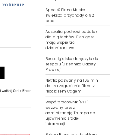
 robienie
SpaceX Elona Muska
zwiększa przychody o 92
proc.
Australia podnosi podatek
dla big techów. Pieniądze
mają wspierać
dziennikarstwo
Beata Igielska dołączyła do
zespołu "Dziennika Gazety
Prawnej"
Netflix pozwany na 105 mln
dol. za zagubienie filmu z
Nicolasem Cagem
 wciśnij Ctrl + Enter
Współpracownik "NYT"
wezwany przez
administrację Trumpa do
ujawnienia źródeł
informacji
Polska Press bez dyrektora