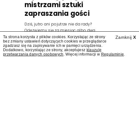
mistrzami sztuki
zapraszania gości
Dziś, jutro ani pojutrze nie da rady?
Odezwiemy się za miesiąc albo dwa.
Wydawcy programów są mistrzami sztuki
Ta strona korzysta z plików cookies. Korzystając ze strony
Zamknij
X
bez zmiany ustawień dotyczących cookies w przeglądarce
zapraszania gości.
zgadzasz się na zapisywanie ich w pamięci urządzenia.
Dodatkowo, korzystając ze strony, akceptujesz
klauzulę
przetwarzania danych osobowych
. Więcej informacji w
Regulaminie
.