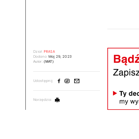
Dział:
PRASA
Dodano:
Maj 29, 2023
Autor:
(MAT)
Udostępnij:
Narzędzia: