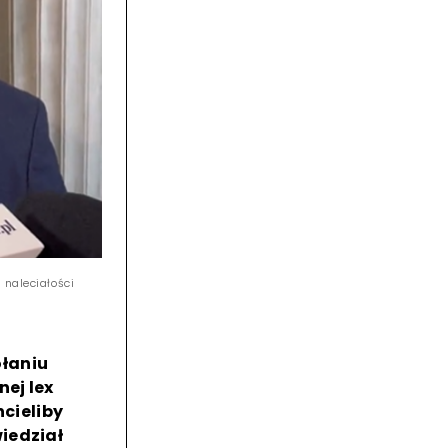
 naleciałości
ołaniu
ej lex
hcieliby
iedział