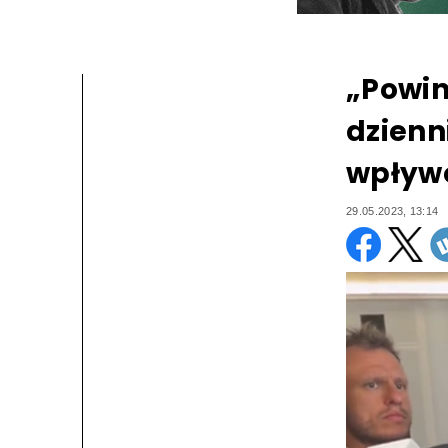
„Powin
dzienni
wpływó
29.05.2023, 13:14