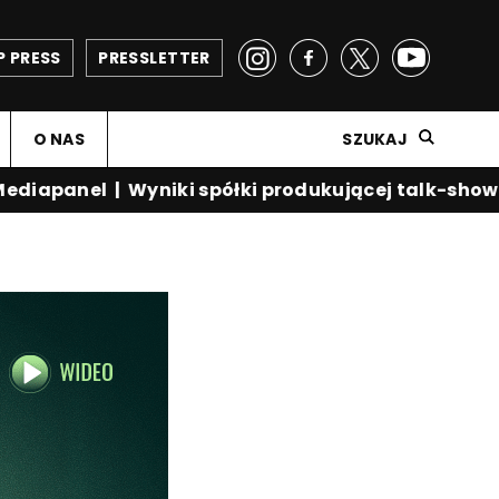
P PRESS
PRESSLETTER
O NAS
SZUKAJ
iapanel
|
Wyniki spółki produkującej talk-show Kr