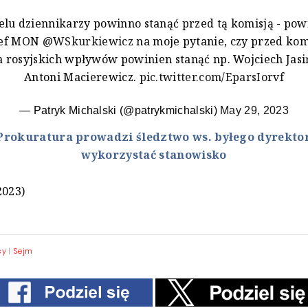
elu dziennikarzy powinno stanąć przed tą komisją - pow
zef MON
@WSkurkiewicz
na moje pytanie, czy przed komi
 rosyjskich wpływów powinien stanąć np. Wojciech Jasi
Antoni Macierewicz.
pic.twitter.com/EparsIorvf
— Patryk Michalski (@patrykmichalski)
May 29, 2023
Prokuratura prowadzi śledztwo ws. byłego dyrektor
wykorzystać stanowisko
2023)
sy
|
Sejm