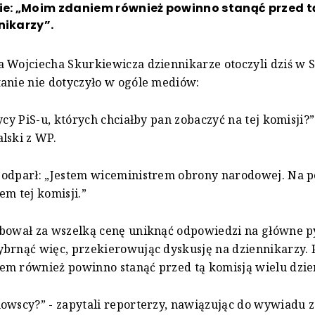
mie: „Moim zdaniem również powinno stanąć przed t
nikarzy”.
 Wojciecha Skurkiewicza dziennikarze otoczyli dziś w S
anie nie dotyczyło w ogóle mediów:
ycy PiS-u, których chciałby pan zobaczyć na tej komisji?”
lski z WP.
 odparł: „Jestem wiceministrem obrony narodowej. Na 
em tej komisji.”
bował za wszelką cenę uniknąć odpowiedzi na główne p
brnąć więc, przekierowując dyskusję na dziennikarzy. 
em również powinno stanąć przed tą komisją wielu dzie
owscy?” - zapytali reporterzy, nawiązując do wywiadu z