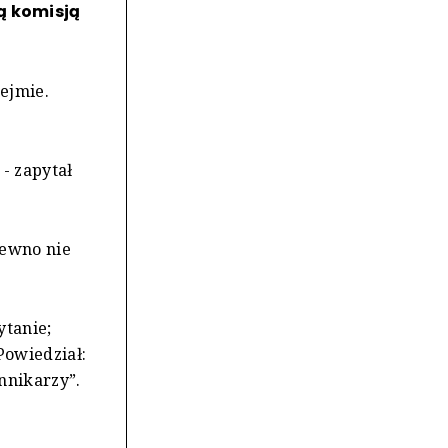
ą komisją
ejmie.
 - zapytał
pewno nie
ytanie;
Powiedział:
nnikarzy”.