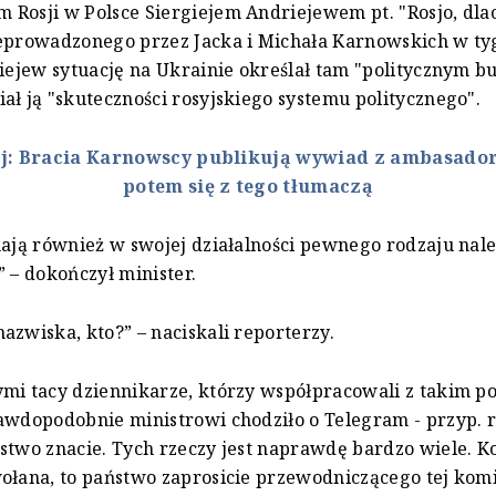
Rosji w Polsce Siergiejem Andriejewem pt. "Rosjo, dla
zeprowadzonego przez Jacka i Michała Karnowskich w t
riejew sytuację na Ukrainie określał tam "politycznym b
ał ją "skuteczności rosyjskiego systemu politycznego".
aj: Bracia Karnowscy publikują wywiad z ambasador
potem się z tego tłumaczą
mają również w swojej działalności pewnego rodzaju nale
” – dokończył minister.
azwiska, kto?” – naciskali reporterzy.
mi tacy dziennikarze, którzy współpracowali z takim p
awdopodobnie ministrowi chodziło o Telegram - przyp. r
stwo znacie. Tych rzeczy jest naprawdę bardzo wiele. K
ołana, to państwo zaprosicie przewodniczącego tej komi