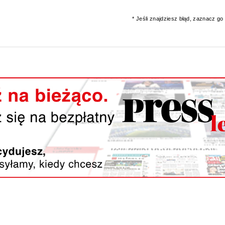
* Jeśli znajdziesz błąd, zaznacz go i