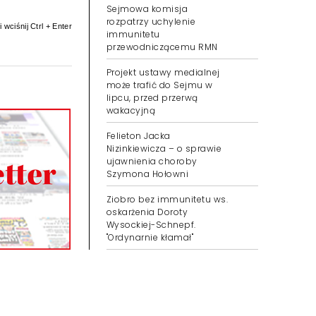
Sejmowa komisja
rozpatrzy uchylenie
 wciśnij Ctrl + Enter
immunitetu
przewodniczącemu RMN
Projekt ustawy medialnej
może trafić do Sejmu w
lipcu, przed przerwą
wakacyjną
Felieton Jacka
Nizinkiewicza – o sprawie
ujawnienia choroby
Szymona Hołowni
Ziobro bez immunitetu ws.
oskarżenia Doroty
Wysockiej-Schnepf.
"Ordynarnie kłamał"