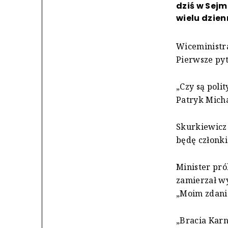
dziś w Sej
wielu dzien
Wiceministra
Pierwsze pyt
„Czy są polit
Patryk Micha
Skurkiewicz
będę członki
Minister pró
zamierzał wy
„Moim zdani
„Bracia Karn