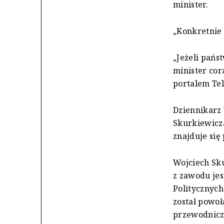
minister.
„Konkretnie 
„Jeżeli pańs
minister cor
portalem Tel
Dziennikarz
Skurkiewicza
znajduje się
Wojciech Sku
z zawodu jes
Politycznych
został powoł
przewodnic