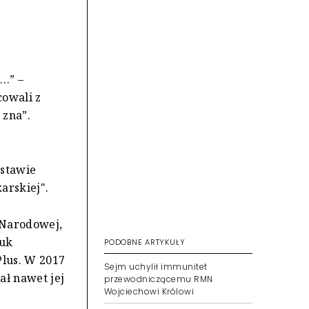
b…” –
cowali z
 zna”.
ustawie
karskiej".
 Narodowej,
auk
PODOBNE ARTYKUŁY
Plus. W 2017
Sejm uchylił immunitet
ał nawet jej
przewodniczącemu RMN
Wojciechowi Królowi