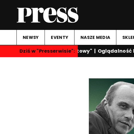
NEWSY
EVENTY
NASZE MEDIA
SKLE
Dziś w "Presserwisie":
"Przegląd Sportowy"
|
Oglądalność kan