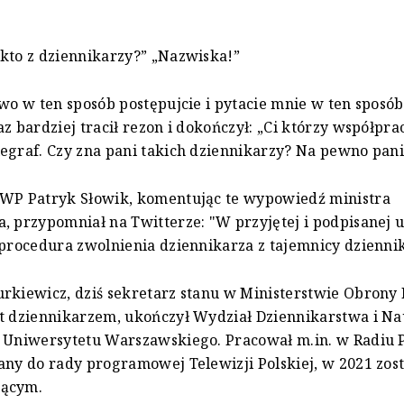
kto z dziennikarzy?” „Nazwiska!”
two w ten sposób postępujcie i pytacie mnie w ten sposó
az bardziej tracił rezon i dokończył: „Ci którzy współpra
egraf. Czy zna pani takich dziennikarzy? Na pewno pani
 WP Patryk Słowik, komentując te wypowiedź ministra
, przypomniał na Twitterze: "W przyjętej i podpisanej 
 procedura zwolnienia dziennikarza z tajemnicy dzienni
rkiewicz, dziś sekretarz stanu w Ministerstwie Obrony
t dziennikarzem, ukończył Wydział Dziennikarstwa i N
 Uniwersytetu Warszawskiego. Pracował m.in. w Radiu 
any do rady programowej Telewizji Polskiej, w 2021 zost
zącym.