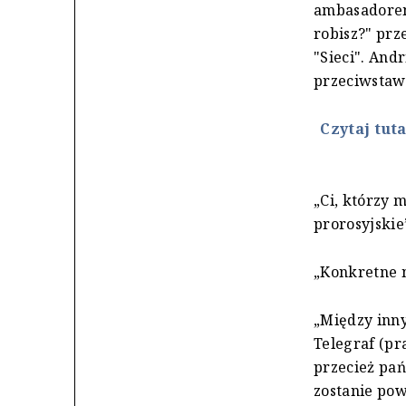
ambasadorem 
robisz?" pr
"Sieci". And
przeciwstawi
Czytaj tut
„Ci, którzy 
prorosyjskie
„Konkretne n
„Między inny
Telegraf (pr
przecież pań
zostanie pow