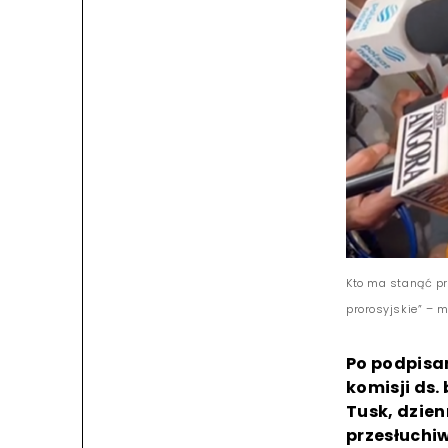
Kto ma stanąć pr
prorosyjskie” – m
Po podpisa
komisji ds
Tusk, dzien
przesłuchi