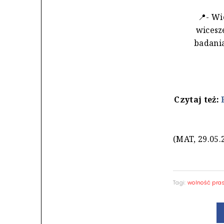
📍- Wi
wices
badania
Czytaj też:
(MAT, 29.05.
Tagi:
wolność pra