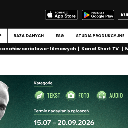
KU
P
BAZA DANYCH
ESG
STUDIA PRODUKCYJNE
ałów serialowo-filmowych
|
Kanał Short TV
|
Med