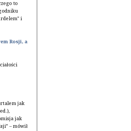
czego to
ygodniku
urdelem" i
em Rosji, a
ciałości
ortalem jak
ed.),
omisja jak
sji” – mówił