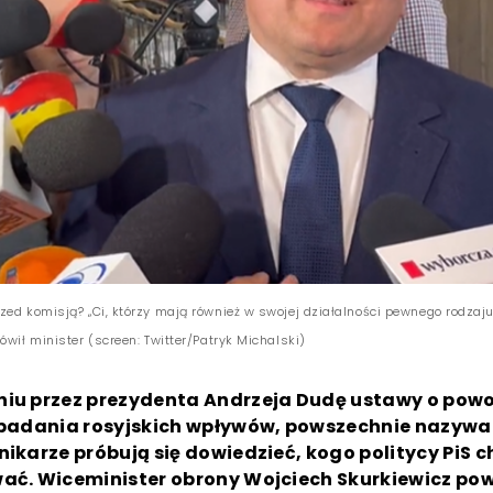
zed komisją? „Ci, którzy mają również w swojej działalności pewnego rodzaju
ówił minister (screen: Twitter/Patryk Michalski)
niu przez prezydenta Andrzeja Dudę ustawy o pow
. badania rosyjskich wpływów, powszechnie nazywan
nikarze próbują się dowiedzieć, kogo politycy PiS c
wać. Wiceminister obrony Wojciech Skurkiewicz pow