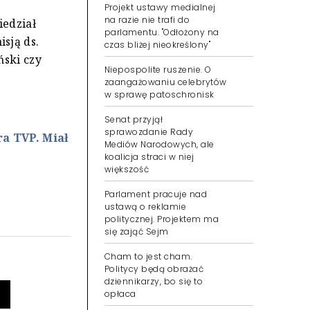
Projekt ustawy medialnej
na razie nie trafi do
iedział
parlamentu. "Odłożony na
sją ds.
czas bliżej nieokreślony"
ński czy
Niepospolite ruszenie. O
zaangażowaniu celebrytów
w sprawę patoschronisk
Senat przyjął
sprawozdanie Rady
a TVP. Miał
Mediów Narodowych, ale
koalicja straci w niej
większość
Parlament pracuje nad
ustawą o reklamie
politycznej. Projektem ma
się zająć Sejm
Cham to jest cham.
Politycy będą obrażać
dziennikarzy, bo się to
opłaca