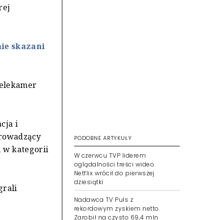
rej
ie skazani
Telekamer
cja i
prowadzący
PODOBNE ARTYKUŁY
 w kategorii
W czerwcu TVP liderem
oglądalności treści wideo.
Netflix wrócił do pierwszej
dziesiątki
grali
Nadawca TV Puls z
rekordowym zyskiem netto.
Zarobił na czysto 69,4 mln