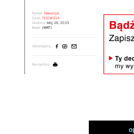
Temat:
telewizja
Dział:
TELEWIZJA
Dodano:
Maj 26, 2023
Autor:
(MAT)
Udostępnij:
Narzędzia: