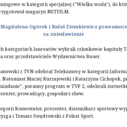
amingowe w kategorii specjalnej ("Wielka woda"), do któ
rzygotował magazyn NETFILM.
:
Magdalena Ogórek i Rafał Ziemkiewicz prawomocn
za zniesławienie
ch kategoriach laureatów wybrali członkowie kapituły 
ia oraz przedstawiciele Wydawnictwa Bauer.
anowski z TVN odebrał Telekamerę w kategorii Informa
. Natomiast Maciej Kurzajewski i Katarzyna Cichopek, 
śniadanie", poranny program w TVP 2, odebrali statuetki
ezenter, prowadzący, gospodarz show.
tegorii Komentator, prezenter, dziennikarz sportowy wy
yzga i Tomasz Swędrowski z Polsat Sport.