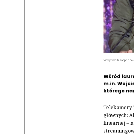
Wojciech Bojanows
Wśród laure
m.in. Wojci
którego na
Telekamery 
głównych: Ak
linearnej –
streamingowy