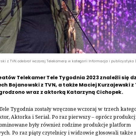
ki z TVN odebrał wczoraj Telekamerę w kategorii Informacja i publicystyka (
atów Telekamer Tele Tygodnia 2023 znaleźli się dz
ech Bojanowski z TVN, a także Maciej Kurzajewski z
grodzono wraz z aktorką Katarzyną Cichopek.
Tele Tygodnia zostały wręczone wczoraj w trzech kateg
tor, Aktorka i Serial. Po raz pierwszy – oprócz produkcji
 nominowane były również rodzime produkcje platform
ch. Po raz piąty czytelnicy i widzowie głosowali także 