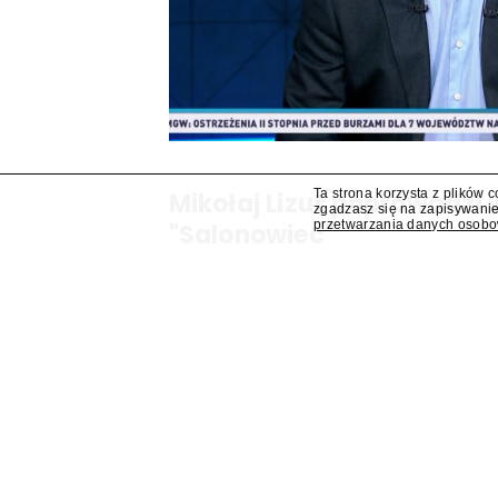
Ta strona korzysta z plików 
Mikołaj Lizut poprowadzi
zgadzasz się na zapisywanie
przetwarzania danych osob
"Salonowiec"
W jesiennej ramówce TVP Info pojawi się prog
Mikołaj Lizut – ustalił "Presserwis".