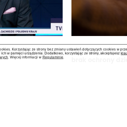
cookies. Korzystając ze strony bez zmiany ustawień dotyczących cookies w prz
 w TVP Info program
Sąd: Meta musi z
 ich w pamięci urządzenia. Dodatkowo, korzystając ze strony, akceptujesz
kla
owych
. Więcej informacji w
Regulaminie
.
brak ochrony dzi
ram "Salonowiec". Poprowadzi go
Sąd w amerykańskim stanie No
zapłacenie kolejnych 567 mln d
zagrożeniami, jakie jej platfor
nałożona na tę firmę w...