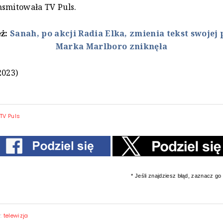
nsmitowała TV Puls.
eż:
Sanah, po akcji Radia Elka, zmienia tekst swojej 
Marka Marlboro zniknęła
2023)
|
TV Puls
* Jeśli znajdziesz błąd, zaznacz go i
y:
telewizja