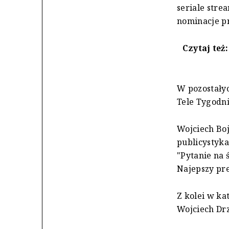
seriale stre
nominacje p
Czytaj też
W pozostały
Tele Tygodn
Wojciech Boj
publicystyka
"Pytanie na 
Najepszy pr
Z kolei w ka
Wojciech Drz