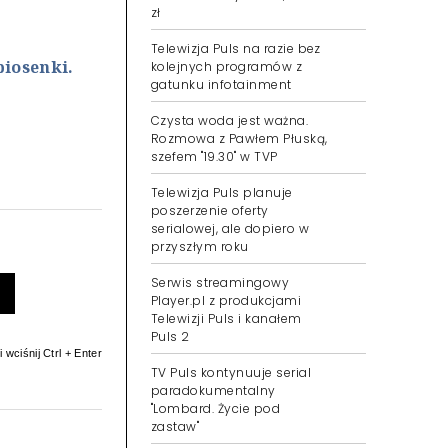
zł
Telewizja Puls na razie bez
piosenki.
kolejnych programów z
gatunku infotainment
Czysta woda jest ważna.
Rozmowa z Pawłem Płuską,
szefem "19.30" w TVP
Telewizja Puls planuje
poszerzenie oferty
serialowej, ale dopiero w
przyszłym roku
Serwis streamingowy
Player.pl z produkcjami
Telewizji Puls i kanałem
Puls 2
 wciśnij Ctrl + Enter
TV Puls kontynuuje serial
paradokumentalny
"Lombard. Życie pod
zastaw"