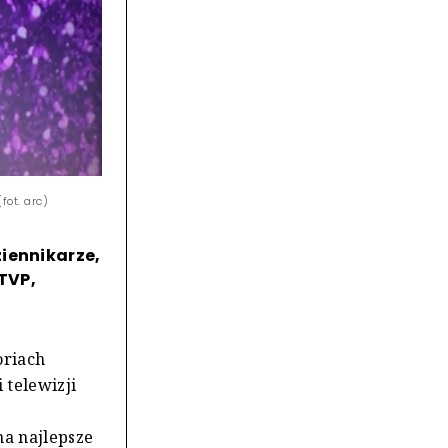
fot. arc)
iennikarze,
 TVP,
oriach
 telewizji
na najlepsze