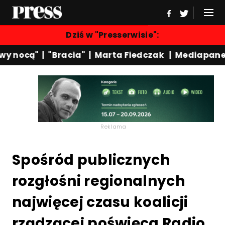
Dziś w "Presserwisie":
 nocą"
|
"Bracia"
|
Marta Fiedczak
|
Mediapanel
Reklama
Spośród publicznych
rozgłośni regionalnych
najwięcej czasu koalicji
rządzącej poświęca Radio