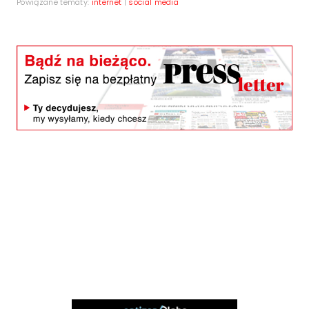
Powiązane tematy:
internet
|
social media