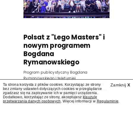
Polsat z "Lego Masters" i
nowym programem
Bogdana
Rymanowskiego
Program publicystyczny Bogdana
Rymanowskiego i teleturniej
muzyczny "Hitster. Muzyczna gra przebojów"
Ta strona korzysta z plików cookies. Korzystając ze strony
Zamknij
X
bez zmiany ustawień dotyczących cookies w przeglądarce
znajdą się wśród jesiennych nowości Polsatu.
zgadzasz się na zapisywanie ich w pamięci urządzenia.
Polsat przejmuje od TVN program "Lego
Dodatkowo, korzystając ze strony, akceptujesz
klauzulę
przetwarzania danych osobowych
. Więcej informacji w
Regulaminie
.
Masters".