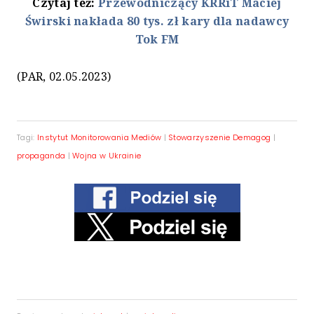
Czytaj też:
Przewodniczący KRRiT Maciej
Świrski nakłada 80 tys. zł kary dla nadawcy
Tok FM
(PAR, 02.05.2023)
Tagi:
Instytut Monitorowania Mediów
|
Stowarzyszenie Demagog
|
propaganda
|
Wojna w Ukrainie