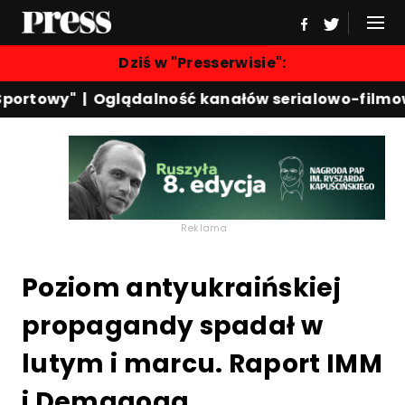
Dziś w "Presserwisie":
ortowy"
|
Oglądalność kanałów serialowo-filmow
Reklama
Poziom antyukraińskiej
propagandy spadał w
lutym i marcu. Raport IMM
i Demagoga