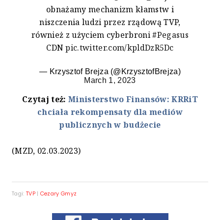
obnażamy mechanizm kłamstw i
niszczenia ludzi przez rządową TVP,
również z użyciem cyberbroni
#Pegasus
CDN
pic.twitter.com/kpldDzR5Dc
— Krzysztof Brejza (@KrzysztofBrejza)
March 1, 2023
Czytaj też:
Ministerstwo Finansów: KRRiT
chciała rekompensaty dla mediów
publicznych w budżecie
(MZD, 02.03.2023)
Tagi:
TVP
|
Cezary Gmyz