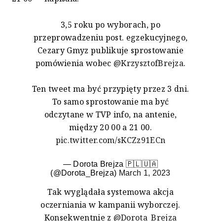
3,5 roku po wyborach, po
przeprowadzeniu post. egzekucyjnego,
Cezary Gmyz publikuje sprostowanie
pomówienia wobec
@KrzysztofBrejza
.
Ten tweet ma być przypięty przez 3 dni.
To samo sprostowanie ma być
odczytane w TVP info, na antenie,
między 20 00 a 21 00.
pic.twitter.com/sKCZz91ECn
— Dorota Brejza 🇵🇱🇺🇦
(@Dorota_Brejza)
March 1, 2023
Tak wyglądała systemowa akcja
oczerniania w kampanii wyborczej.
Konsekwentnie z
@Dorota_Brejza