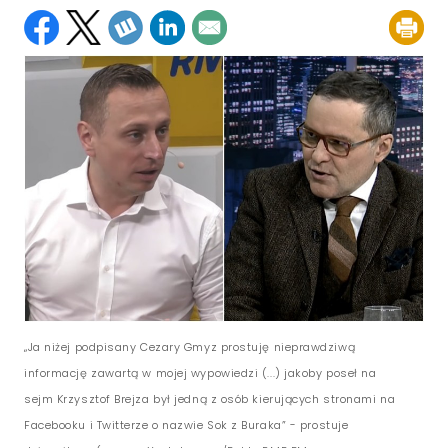
„Ja niżej podpisany Cezary Gmyz prostuję nieprawdziwą
informację zawartą w mojej wypowiedzi (...) jakoby poseł na
sejm Krzysztof Brejza był jedną z osób kierujących stronami na
Facebooku i Twitterze o nazwie Sok z Buraka” - prostuje