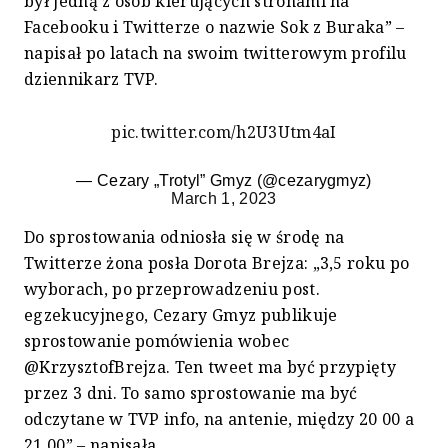
był jedną z osób kierujących stronami na
Facebooku i Twitterze o nazwie Sok z Buraka” –
napisał po latach na swoim twitterowym profilu
dziennikarz TVP.
pic.twitter.com/h2U3Utm4aI
— Cezary „Trotyl” Gmyz (@cezarygmyz)
March 1, 2023
Do sprostowania odniosła się w środę na
Twitterze żona posła Dorota Brejza: „3,5 roku po
wyborach, po przeprowadzeniu post.
egzekucyjnego, Cezary Gmyz publikuje
sprostowanie pomówienia wobec
@KrzysztofBrejza. Ten tweet ma być przypięty
przez 3 dni. To samo sprostowanie ma być
odczytane w TVP info, na antenie, między 20 00 a
21 00” – napisała.