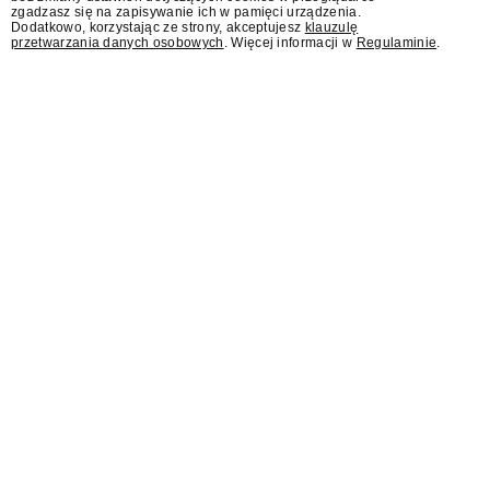
zgadzasz się na zapisywanie ich w pamięci urządzenia.
Dodatkowo, korzystając ze strony, akceptujesz
klauzulę
przetwarzania danych osobowych
. Więcej informacji w
Regulaminie
.
Reporterzy "Interwencji" i