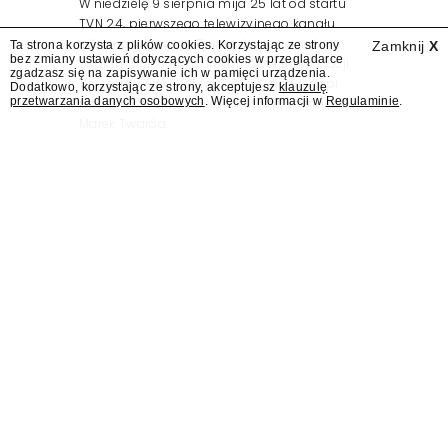
W niedzielę 9 sierpnia mija 25 lat od startu
TVN 24, pierwszego telewizyjnego kanału
informacyjnego w Polsce. Na ten dzień
Ta strona korzysta z plików cookies. Korzystając ze strony
Zamknij
X
bez zmiany ustawień dotyczących cookies w przeglądarce
zaplanowano finał urodzinowej trasy stacji
zgadzasz się na zapisywanie ich w pamięci urządzenia.
"Jesteśmy stąd". 25 lat TVN 24 dla Press.pl
Dodatkowo, korzystając ze strony, akceptujesz
klauzulę
przetwarzania danych osobowych
. Więcej informacji w
Regulaminie
.
podsumowują Jarosław Kuźniar, Tomasz Lis i
Marek Twaróg.