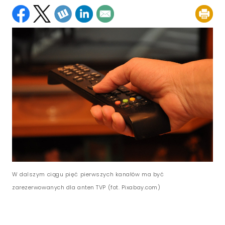
W dalszym ciągu pięć pierwszych kanałów ma być
zarezerwowanych dla anten TVP (fot. Pixabay.com)