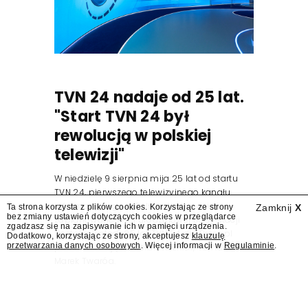
TVN 24 nadaje od 25 lat.
"Start TVN 24 był
rewolucją w polskiej
telewizji"
W niedzielę 9 sierpnia mija 25 lat od startu
TVN 24, pierwszego telewizyjnego kanału
informacyjnego w Polsce. Na ten dzień
Ta strona korzysta z plików cookies. Korzystając ze strony
Zamknij
X
bez zmiany ustawień dotyczących cookies w przeglądarce
zaplanowano finał urodzinowej trasy stacji
zgadzasz się na zapisywanie ich w pamięci urządzenia.
"Jesteśmy stąd". 25 lat TVN 24 dla Press.pl
Dodatkowo, korzystając ze strony, akceptujesz
klauzulę
przetwarzania danych osobowych
. Więcej informacji w
Regulaminie
.
podsumowują Jarosław Kuźniar, Tomasz Lis i
Marek Twaróg.