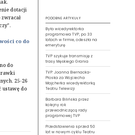
iak.
enie dotacji
o zwracał
PODOBNE ARTYKUŁY
czy".
Była wicedyrektorka
programowa TVP, po 33
latach w firmie, odeszła na
wości co do
emeryturę
TVP szykuje transmisję z
trasy Męskiego Grania
wno do
prawki
TVP: Joanna Biernacka-
Płoska za Wojciecha
nych. 25-26
Majcherka wicedyrektorką
ć ustawę do
Teatru Telewizji
Barbara Bilińska przez
kolejny rok
przewodniczącą rady
programowej TVP
Przedstawienia sprzed 50
lat w nowym cyklu Teatru