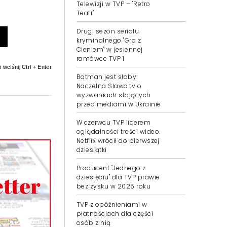
Telewizji w TVP – "Retro
Teatr"
Drugi sezon serialu
kryminalnego "Gra z
Cieniem" w jesiennej
ramówce TVP 1
 wciśnij Ctrl + Enter
Batman jest słaby.
Naczelna Slawa.tv o
wyzwaniach stojących
przed mediami w Ukrainie
W czerwcu TVP liderem
oglądalności treści wideo.
Netflix wrócił do pierwszej
dziesiątki
Producent "Jednego z
dziesięciu" dla TVP prawie
bez zysku w 2025 roku
TVP z opóźnieniami w
płatnościach dla części
osób z nią