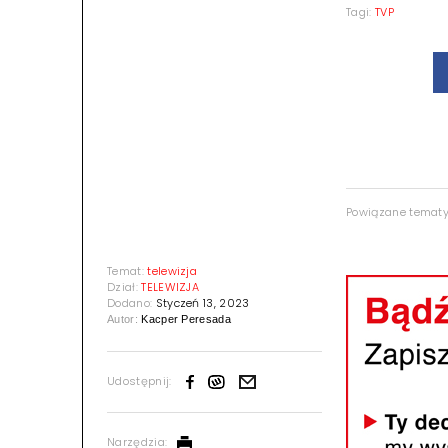
Tagi:
TVP
Powiązane temat
Temat:
telewizja
Dział:
TELEWIZJA
Dodano:
Styczeń 13, 2023
Autor:
Kacper Peresada
Udostępnij:
Narzędzia: