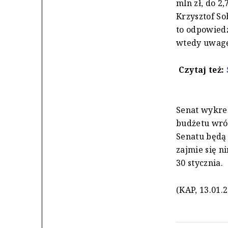
mln zł, do 2
Krzysztof So
to odpowiedź
wtedy uwagę 
Czytaj też:
Senat wykreś
budżetu wróc
Senatu będą 
zajmie się 
30 stycznia.
(KAP, 13.01.