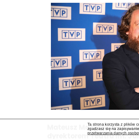
Ta strona korzysta z plików 
Mateusz Matyszkowicz od
zgadzasz się na zapisywanie
przetwarzania danych osob
dyrektorem Teatru im. Ju