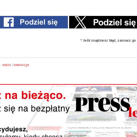
* Jeśli znajdziesz błąd, zaznacz go i
y:
radio
|
telewizja