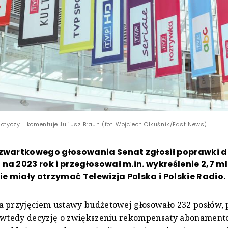
dotyczy - komentuje Juliusz Braun (fot. Wojciech Olkuśnik/East News)
czwartkowego głosowania Senat zgłosił poprawki 
na 2023 rok i przegłosował m.in. wykreślenie 2,7 ml
kie miały otrzymać Telewizja Polska i Polskie Radio.
a przyjęciem ustawy budżetowej głosowało 232 posłów, 
o wtedy decyzję o zwiększeniu rekompensaty abonament