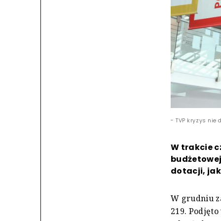
- TVP kryzys nie 
W trakcie 
budżetowej 
dotacji, ja
W grudniu z
219. Podjęt