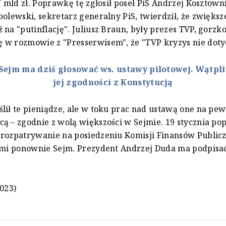
,7 mld zł. Poprawkę tę zgłosił poseł PiS Andrzej Kosztown
bolewski, sekretarz generalny PiS, twierdził, że zwiększ
 na "putinflację". Juliusz Braun, były prezes TVP, gorzk
w rozmowie z "Presserwisem", że "TVP kryzys nie doty
Sejm ma dziś głosować ws. ustawy pilotowej. Wątpli
jej zgodności z Konstytucją
lił te pieniądze, ale w toku prac nad ustawą one na pe
ą – zgodnie z wolą większości w Sejmie. 19 stycznia po
rozpatrywanie na posiedzeniu Komisji Finansów Publicz
nimi ponownie Sejm. Prezydent Andrzej Duda ma podpisa
2023)