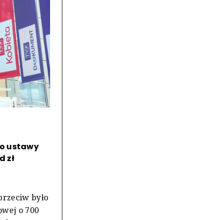
do ustawy
d zł
przeciw było
owej o 700