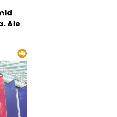
 mld
a. Ale