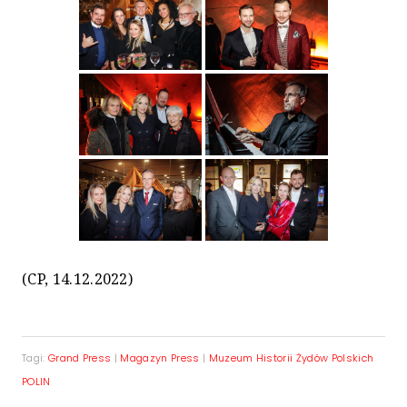
(CP, 14.12.2022)
Tagi:
Grand Press
|
Magazyn Press
|
Muzeum Historii Żydów Polskich
POLIN