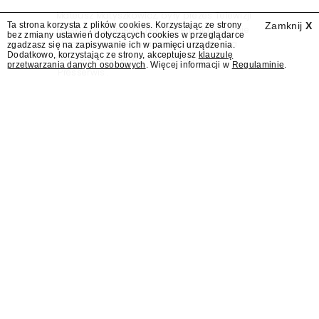
Mateusz Matyszkowicz, były prezes Telewizji
Ta strona korzysta z plików cookies. Korzystając ze strony
Zamknij
X
Polskiej, w poniedziałek 10 sierpnia obejmie
bez zmiany ustawień dotyczących cookies w przeglądarce
stanowisko dyrektora Teatru im. Juliusza
zgadzasz się na zapisywanie ich w pamięci urządzenia.
Dodatkowo, korzystając ze strony, akceptujesz
klauzulę
Osterwy w Lublinie – dowiedział się
przetwarzania danych osobowych
. Więcej informacji w
Regulaminie
.
"Presserwis".