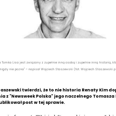
 Tomka Lisa jest związany z zupełnie inną osobą i zupełnie inną historią, k
 nigdy nie pozna" – napisał Wojciech Staszewski (fot. Wojciech Staszewski p
aszewski twierdzi, że to nie historia Renaty Kim d
nia z "Newsweek Polska" jego naczelnego Tomasza L
blikował post w tej sprawie.