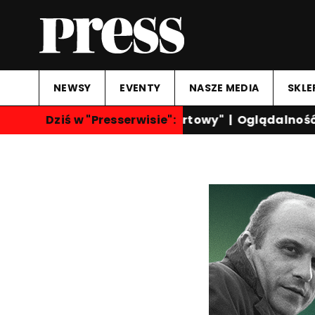
NEWSY
EVENTY
NASZE MEDIA
SKLE
Dziś w "Presserwisie":
"Przegląd Sportowy"
|
Oglądalność k