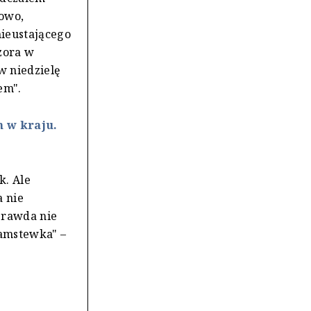
kowo,
nieustającego
zora w
w niedzielę
em".
 w kraju.
k. Ale
a nie
Prawda nie
łamstewka" –