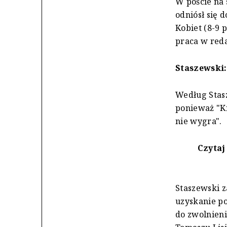
W poście na 
odniósł się
Kobiet (8-9 
praca w reda
Staszewski:
Według Stasz
ponieważ "Ki
nie wygra".
Czytaj
Staszewski z
uzyskanie po
do zwolnieni