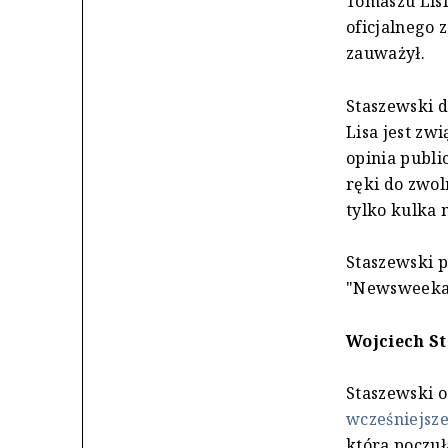
Tomaszu Lisie
oficjalnego 
zauważył.
Staszewski d
Lisa jest zwi
opinia publi
ręki do zwol
tylko kulka 
Staszewski p
"Newsweeka",
Wojciech S
Staszewski o
wcześniejsz
która poczuł