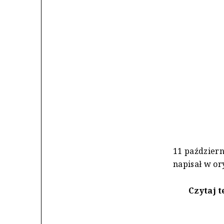
11 październ
napisał w o
Czytaj t