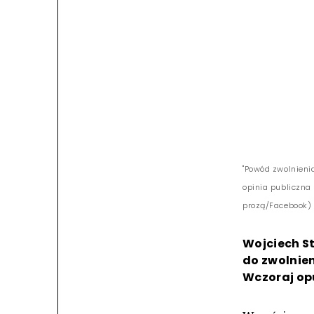
"Powód zwolnienia
opinia publiczna
prozą/Facebook)
Wojciech St
do zwolnie
Wczoraj opu