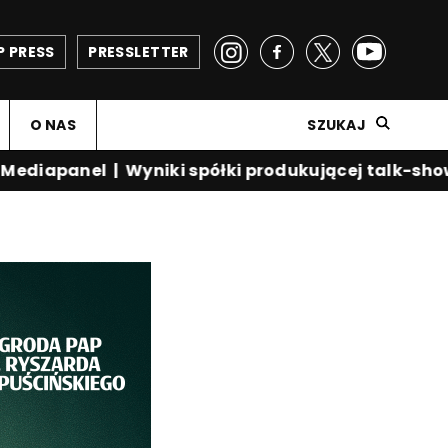
P PRESS
PRESSLETTER
O NAS
SZUKAJ
diapanel
|
Wyniki spółki produkującej talk-show K