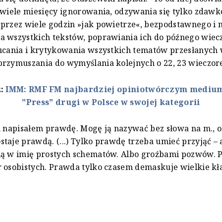
 wiele miesięcy ignorowania, odzywania się tylko zdaw
przez wiele godzin »jak powietrze«, bezpodstawnego i 
a wszystkich tekstów, poprawiania ich do późnego wiec
ucania i krytykowania wszystkich tematów przesłanych 
przymuszania do wymyślania kolejnych o 22, 23 wieczor
ż:
IMM: RMF FM najbardziej opiniotwórczym medium
"Press" drugi w Polsce w swojej kategorii
u napisałem prawdę. Mogę ją nazywać bez słowa na m., o
taje prawdą. (...) Tylko prawdę trzeba umieć przyjąć – 
ią w imię prostych schematów. Albo groźbami pozwów. 
 osobistych. Prawda tylko czasem demaskuje wielkie k