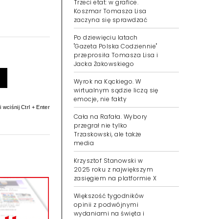
Trzeci etat: w grafice.
Koszmar Tomasza Lisa
zaczyna się sprawdzać
Po dziewięciu latach
"Gazeta Polska Codziennie"
przeprosiła Tomasza Lisa i
Jacka Żakowskiego
Wyrok na Kąckiego. W
wirtualnym sądzie liczą się
emocje, nie fakty
 wciśnij Ctrl + Enter
Cała na Rafała. Wybory
przegrał nie tylko
Trzaskowski, ale także
media
Krzysztof Stanowski w
2025 roku z największym
zasięgiem na platformie X
Większość tygodników
opinii z podwójnymi
wydaniami na święta i