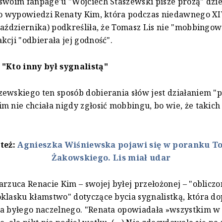
swoim fanpage'u "Wojciech Staszewski pisze prozą" dzi
 do wypowiedzi Renaty Kim, która podczas niedawnego X
października) podkreśliła, że Tomasz Lis nie "mobbingowa
kcji "odbierała jej godność".
 "Kto inny był sygnalistą"
ewskiego ten sposób dobierania słów jest działaniem "
m nie chciała nigdy zgłosić mobbingu, bo wie, że takich
 też:
Agnieszka Wiśniewska pojawi się w poranku T
Żakowskiego. Lis miał udar
arzuca Renacie Kim – swojej byłej przełożonej – "obliczo
klasku kłamstwo" dotyczące bycia sygnalistką, która d
a byłego naczelnego. "Renata opowiadała »wszystkim w 