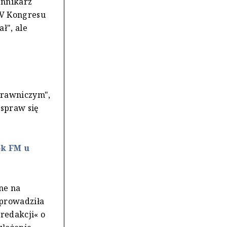
ennikarz
IV Kongresu
ł", ale
prawniczym",
 spraw się
ok FM u
ne na
oprowadziła
redakcji« o