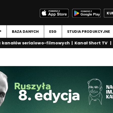
KU
P
BAZA DANYCH
ESG
STUDIA PRODUKCYJNE
anałów serialowo-filmowych
|
Kanał Short TV
|
Me