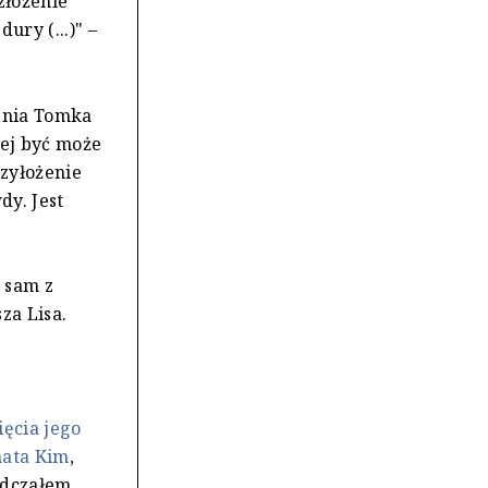
 złożenie
ry (...)" –
ienia Tomka
rej być może
rzyłożenie
dy. Jest
 sam z
za Lisa.
ęcia jego
nata Kim
,
iadczałem