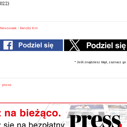
2022)
|
Newsweek
|
Renata Kim
* Jeśli znajdziesz błąd, zaznacz go i
y:
prasa