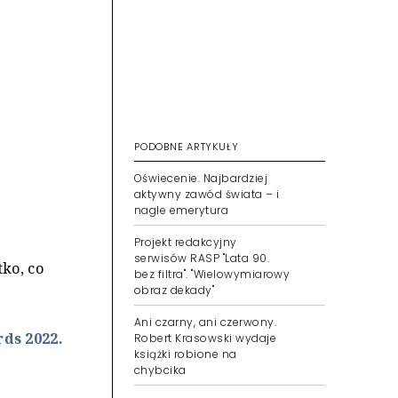
PODOBNE ARTYKUŁY
Oświecenie. Najbardziej
aktywny zawód świata – i
nagle emerytura
Projekt redakcyjny
serwisów RASP "Lata 90.
ko, co
bez filtra". "Wielowymiarowy
obraz dekady"
Ani czarny, ani czerwony.
ds 2022.
Robert Krasowski wydaje
książki robione na
chybcika