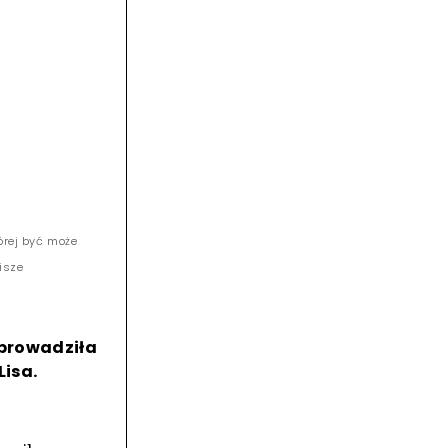
tórej być może
isze
oprowadziła
isa.