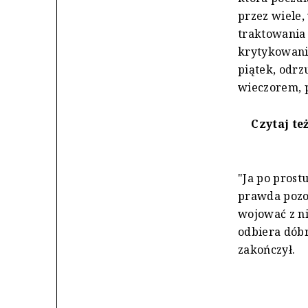
przez wiele,
traktowania 
krytykowani
piątek, odrz
wieczorem, 
Czytaj te
"Ja po prost
prawda pozos
wojować z n
odbiera dóbr
zakończył.