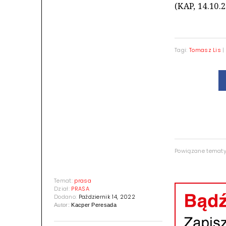
(KAP, 14.10.
Tagi:
Tomasz Lis
Powiązane temat
Temat:
prasa
Dział:
PRASA
Dodano:
Październik 14, 2022
Autor:
Kacper Peresada