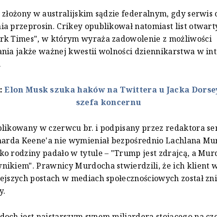
 złożony w australijskim sądzie federalnym, gdy serwis
a przeprosin. Crikey opublikował natomiast list otwart
rk Times", w którym wyraża zadowolenie z możliwości
nia jakże ważnej kwestii wolności dziennikarstwa w int
.
ż:
Elon Musk szuka haków na Twittera u Jacka Dorse
szefa koncernu
likowany w czerwcu br. i podpisany przez redaktora se
narda Keene'a nie wymieniał bezpośrednio Lachlana Mu
o rodziny padało w tytule – "Trump jest zdrajcą, a Mur
ikiem". Prawnicy Murdocha stwierdzili, że ich klient 
ejszych postach w mediach społecznościowych został zn
y.
och jest najstarszym synem miliardera stojącego na cz