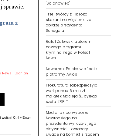
"Salonowiec"
j sprawie.
Trzej twórcy z TikToka
skazani na więzienie za
ogram z
obrazę prezydenta
Senegalu
Rafał Zalewski autorem
nowego programu
kryminalnego w Polsat
News
Newsmax Polska w ofercie
x News
|
Lachlan
platformy Avios
Prokuratura zabezpieczyła
wart ponad 6 mln zł
majątek Macieja Ś., byłego
szefa KRRiT
Media rok po wyborze
Nawrockiego na
 wciśnij Ctrl + Enter
prezydenta wyliczały jego
aktywności i zwracały
uwagę na konflikt z rządem