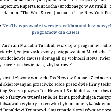
imperium Ruperta Murdocha (urodzonego w Australii), 
iela m.in. "The Wall Street Journal" i "The New York Pos
ż:
Netflix wprowadzi wersję z reklamami bez nowych
programów dla dzieci
r Australii Malcolm Turnbull w środę w programie rad
wierdził, że jest zaskoczony postępowaniem Murdocha. "
Murdochowie zawsze domagali się wolności słowa, twier
yczące zniesławienia są zbyt surowe".
y został złożony wniosek, Fox News w Stanach Zjednoc
i skierowanymi przeciwko sobie przez dwie firmy techn
ing System pozywa Fox News o 1,6 mld dol. za zniesławi
ieć o fałszywe twierdzenie, że firma produkująca maszy
sfałszowała wybory przeciwko byłemu amerykańskiemu
i Donaldowi Trumpowi. Smartmatic złożył również poz