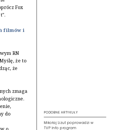
oprócz Fox
t".
 filmów i
iowym RN
Myślę, że to
dząc, że
zonych zmaga
ologiczne.
enie,
PODOBNE ARTYKUŁY
ny do
Mikołaj Lizut poprowadzi w
TVP Info program
ew o