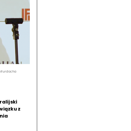
 Murdocha
alijski
wiązku z
nia