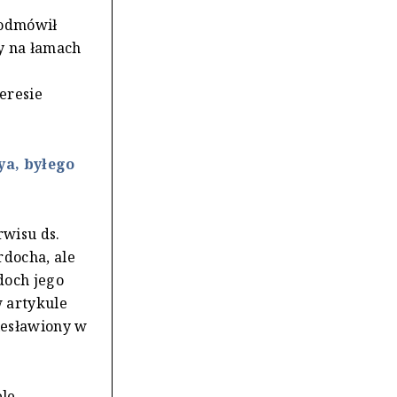
 odmówił
y na łamach
eresie
ya, byłego
rwisu ds.
rdocha, ale
doch jego
w artykule
iesławiony w
ele