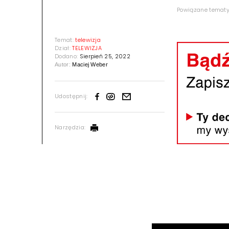
Powiązane temat
Temat:
telewizja
Dział:
TELEWIZJA
Dodano:
Sierpień 25, 2022
Autor:
Maciej Weber
Udostępnij:
Narzędzia: