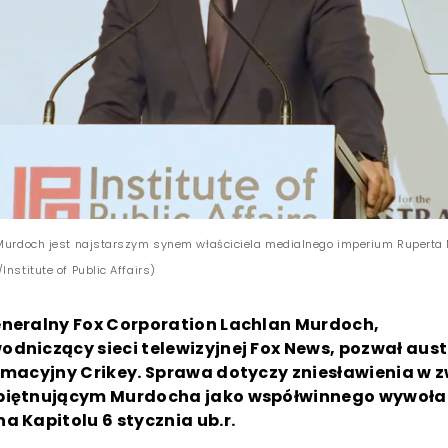
 Murdoch jest najstarszym synem właściciela medialnego imperium Ruperta
Institute of Public Affairs)
eneralny Fox Corporation Lachlan Murdoch,
dniczący sieci telewizyjnej Fox News, pozwał austr
rmacyjny Crikey. Sprawa dotyczy zniesławienia w z
piętnującym Murdocha jako współwinnego wywoła
a Kapitolu 6 stycznia ub.r.