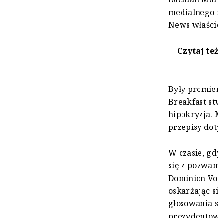
medialnego 
News właścic
Czytaj te
Były premie
Breakfast st
hipokryzja. 
przepisy dot
W czasie, gd
się z pozwam
Dominion Vot
oskarżając s
głosowania 
prezydentow