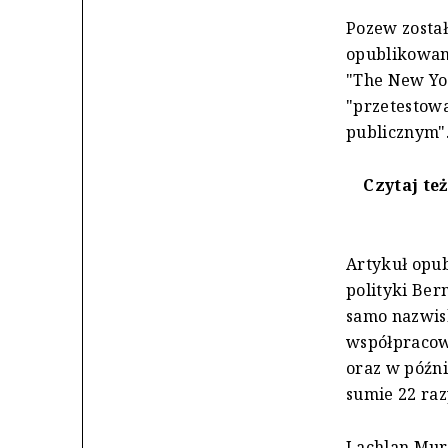
Pozew został
opublikowani
"The New Yo
"przetestowa
publicznym"
Czytaj te
Artykuł opub
polityki Ber
samo nazwisk
współpracown
oraz w późni
sumie 22 raz
Lachlan Murd