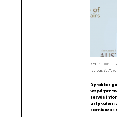
51-letni Lachlan
(screen: YouTube/
Dyrektor g
współprzewo
serwis info
artykułem 
zamieszek n