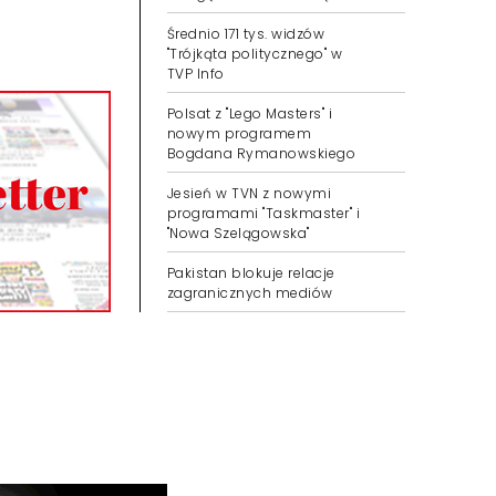
Średnio 171 tys. widzów
"Trójkąta politycznego" w
TVP Info
Polsat z "Lego Masters" i
nowym programem
Bogdana Rymanowskiego
Jesień w TVN z nowymi
programami "Taskmaster" i
"Nowa Szelągowska"
Pakistan blokuje relacje
zagranicznych mediów