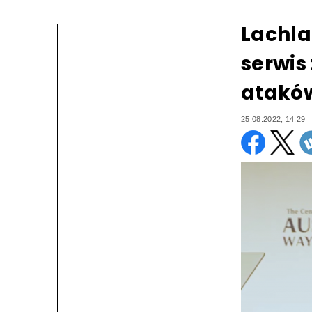
Lachla
serwis
ataków
25.08.2022, 14:29