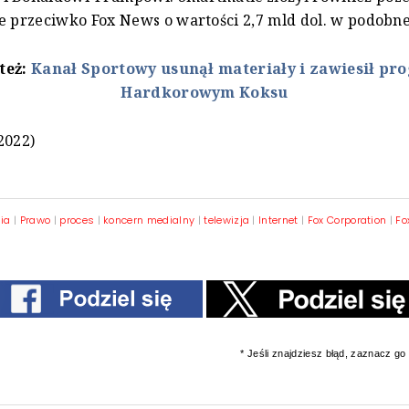
e przeciwko Fox News o wartości 2,7 mld dol. w podobne
też:
Kanał Sportowy usunął materiały i zawiesił pr
Hardkorowym Koksu
2022)
lia
|
Prawo
|
proces
|
koncern medialny
|
telewizja
|
Internet
|
Fox Corporation
|
Fo
* Jeśli znajdziesz błąd, zaznacz go i