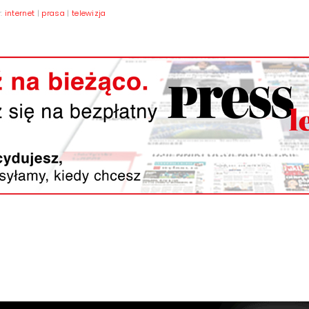
y:
internet
|
prasa
|
telewizja