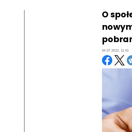
O społ
nowym 
pobra
04.07.2022, 11:01