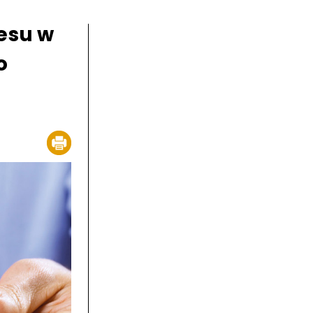
esu w
o