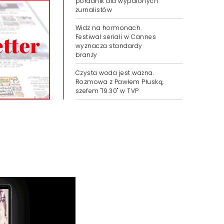
poradnik dla wypalonych
żurnalistów
Widz na hormonach.
Festiwal seriali w Cannes
wyznacza standardy
branży
Czysta woda jest ważna.
Rozmowa z Pawłem Płuską,
szefem "19.30" w TVP