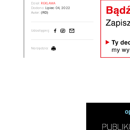
Dział:
REKLAMA
Dodano:
Lipiec 04, 2022
Autor:
(RD)
Udostępnij:
Narzędzia: