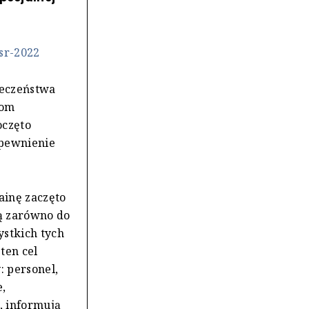
sr-2022
ieczeństwa
nom
oczęto
apewnienie
ainę zaczęto
ą zarówno do
ystkich tych
ten cel
: personel,
,
, informują