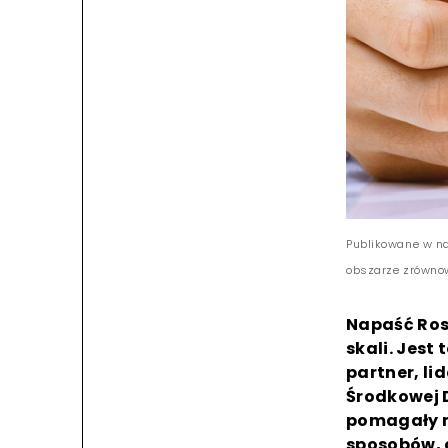
Publikowane w nas
obszarze zrówno
Napaść Ros
skali. Jest 
partner, li
Środkowej 
pomagały m
sposobów, o