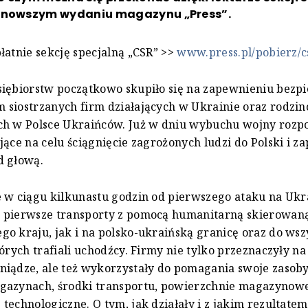
jnowszym wydaniu magazynu „Press”.
łatnie sekcję specjalną „CSR” >>
www.press.pl/pobierz/c
siębiorstw początkowo skupiło się na zapewnieniu bezp
 siostrzanych firm działających w Ukrainie oraz rodzi
ch w Polsce Ukraińców. Już w dniu wybuchu wojny rozp
jące na celu ściągnięcie zagrożonych ludzi do Polski i z
d głową.
 w ciągu kilkunastu godzin od pierwszego ataku na Ukr
 pierwsze transporty z pomocą humanitarną skierowan
o kraju, jak i na polsko-ukraińską granicę oraz do wsz
tórych trafiali uchodźcy. Firmy nie tylko przeznaczyły na 
iądze, ale też wykorzystały do pomagania swoje zasoby
gazynach, środki transportu, powierzchnie magazynowe
technologiczne. O tym, jak działały i z jakim rezultatem