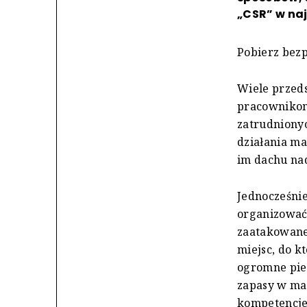
„CSR” w na
Pobierz bezp
Wiele przed
pracownikom
zatrudniony
działania ma
im dachu na
Jednocześnie
organizować
zaatakowaneg
miejsc, do k
ogromne pien
zapasy w ma
kompetencje 