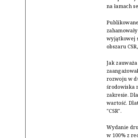
na łamach se
Publikowane 
zahamowały 
wyjątkowej s
obszaru CSR,
Jak zauważa 
zaangażował
rozwoju w du
środowiska n
zakresie. Dl
wartość. Dla
"CSR".
Wydanie dru
w 100% z rec