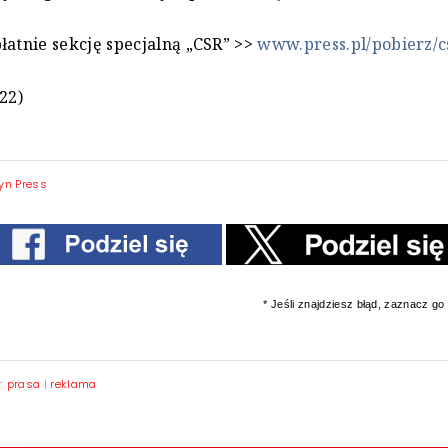
łatnie sekcję specjalną „CSR” >>
www.press.pl/pobierz/c
22)
yn Press
* Jeśli znajdziesz błąd, zaznacz go i
y:
prasa
|
reklama