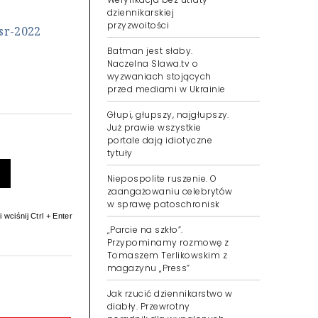
dziennikarskiej
przyzwoitości
sr-2022
Batman jest słaby.
Naczelna Slawa.tv o
wyzwaniach stojących
przed mediami w Ukrainie
Głupi, głupszy, najgłupszy.
Już prawie wszystkie
portale dają idiotyczne
tytuły
Niepospolite ruszenie. O
zaangażowaniu celebrytów
w sprawę patoschronisk
 wciśnij Ctrl + Enter
„Parcie na szkło”.
Przypominamy rozmowę z
Tomaszem Terlikowskim z
magazynu „Press”
Jak rzucić dziennikarstwo w
diabły. Przewrotny