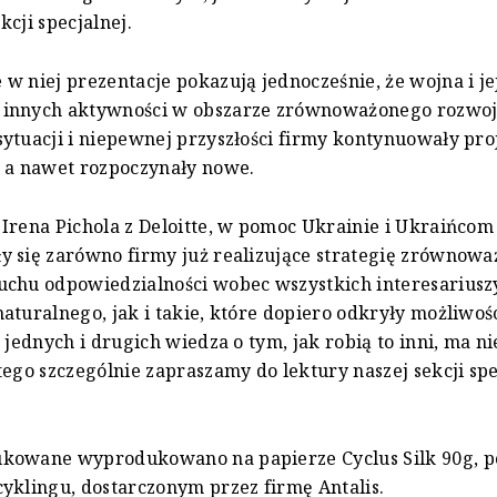
kcji specjalnej.
w niej prezentacje pokazują jednocześnie, że wojna i jej
innych aktywności w obszarze zrównoważonego rozwo
ytuacji i niepewnej przyszłości firmy kontynuowały pro
 a nawet rozpoczynały nowe.
Irena Pichola z Deloitte, w pomoc Ukrainie i Ukraińcom
y się zarówno firmy już realizujące strategię zrównow
chu odpowiedzialności wobec wszystkich interesariuszy
aturalnego, jak i takie, które dopiero odkryły możliwoś
a jednych i drugich wiedza o tym, jak robią to inni, ma n
tego szczególnie zapraszamy do lektury naszej sekcji spe
kowane wyprodukowano na papierze Cyclus Silk 90g, 
yklingu, dostarczonym przez firmę Antalis.