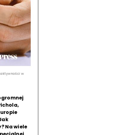
y aktywności w
 ogromnej
Pichola,
Europie
Jak
? Na wiele
pecjalnej