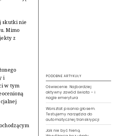
 skutki nie
ju. Mimo
jekty z
ażonego
PODOBNE ARTYKUŁY
 i
ci w tym
Oświecenie. Najbardziej
aktywny zawód świata – i
ieocenioną
nagle emerytura
cjalnej
Warsztat pisania głosem.
Testujemy narzędzia do
automatycznej transkrypcji
pochodzącym
Jak nie być hieną.
Weryfikacja bez utraty