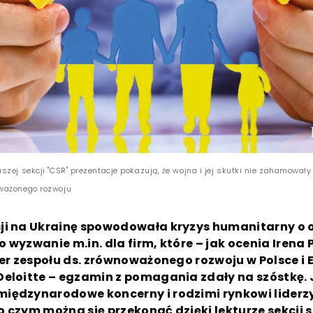
zej sekcji "CSR" prezentacje pokazują, że wojna i jej skutki nie zahamował
ważonego rozwoju
ji na Ukrainę spowodowała kryzys humanitarny o
to wyzwanie m.in. dla firm, które – jak ocenia Irena 
der zespołu ds. zrównoważonego rozwoju w Polsce i 
Deloitte – egzamin z pomagania zdały na szóstkę. 
iędzynarodowe koncerny i rodzimi rynkowi liderzy
 czym można się przekonać dzięki lekturze sekcji s