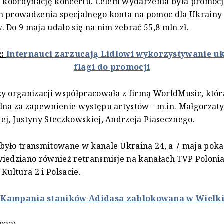
i koordynację koncertu. Celem wydarzenia była promocj
 prowadzenia specjalnego konta na pomoc dla Ukrainy i
 Do 9 maja udało się na nim zebrać 55,8 mln zł.
ż:
Internauci zarzucają Lidlowi wykorzystywanie uk
flagi do promocji
y organizacji współpracowała z firmą WorldMusic, któr
na za zapewnienie występu artystów - m.in. Małgorzat
j, Justyny Steczkowskiej, Andrzeja Piasecznego.
było transmitowane w kanale Ukraina 24, a 7 maja poka
iedziano również retransmisje na kanałach TVP Poloni
Kultura 2 i Polsacie.
:
Kampania staników Adidasa zablokowana w Wielkie