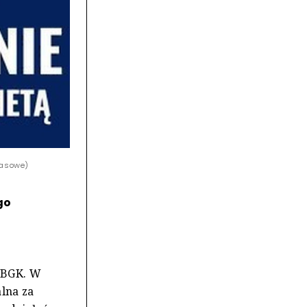
rasowe)
go
ł BGK. W
lna za