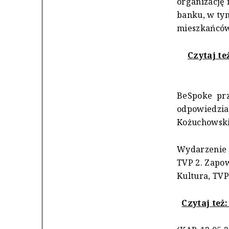
organizację 
banku, w tym
mieszkańców.
Czytaj te
BeSpoke prz
odpowiedzial
Kożuchowskie
Wydarzenie 
TVP 2. Zapow
Kultura, TVP 
Czytaj też