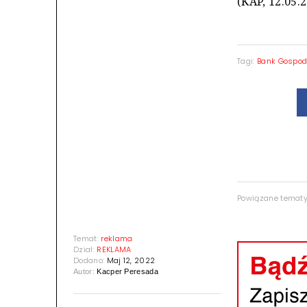
(KAP, 12.05.
Tagi:
Bank Gospod
Powiązane temat
Temat:
reklama
Dział:
REKLAMA
Dodano:
Maj 12, 2022
Autor:
Kacper Peresada