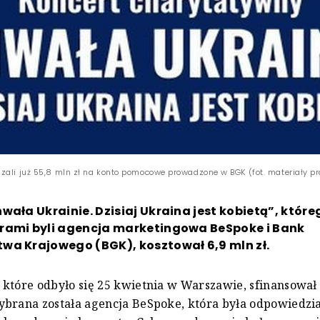
zali już 55,8 mln zł na konto pomocowe prowadzone w BGK (fot. materiały p
wała Ukrainie. Dzisiaj Ukraina jest kobietą”, które
rami byli agencja marketingowa BeSpoke i Bank
wa Krajowego (BGK), kosztował 6,9 mln zł.
które odbyło się 25 kwietnia w Warszawie, sfinansowa
brana została agencja BeSpoke, która była odpowiedzia