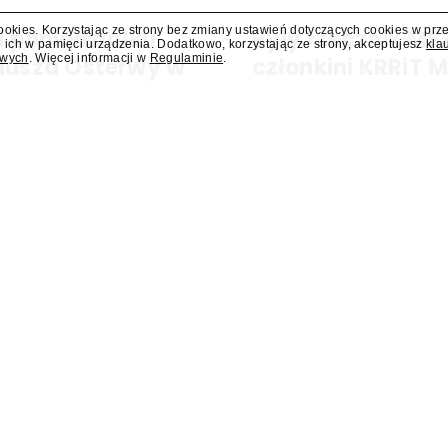
cookies. Korzystając ze strony bez zmiany ustawień dotyczących cookies w prz
 poniedziałku
Były rzecznik MS
 ich w pamięci urządzenia. Dodatkowo, korzystając ze strony, akceptujesz
kla
owych
. Więcej informacji w
Regulaminie
.
liusza Osterwy w
członkini KRRiT 
Do Krajowej Rady Radiofonii i Te
Ministerstwa Spraw Zagraniczn
kiej, w poniedziałek 10 sierpnia
dowiedział się "Presserwis".
za Osterwy w Lublinie – dowiedział
dzie nowa lista wydarzeń
Dostawcy VOD wpłacili do
ortowych pokazywanych w
w drugim kwartale ponad