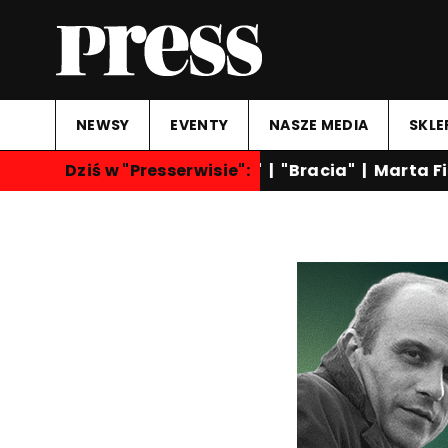
NEWSY
EVENTY
NASZE MEDIA
SKLE
Dziś w "Presserwisie":
"Rozmowy nocą"
|
"Bracia"
|
Marta Fie