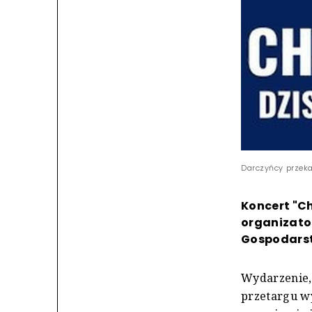
Darczyńcy przeka
Koncert "Ch
organizato
Gospodarst
Wydarzenie, 
przetargu wy