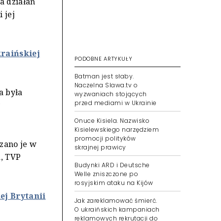
a działań
 jej
raińskiej
PODOBNE ARTYKUŁY
Batman jest słaby.
Naczelna Slawa.tv o
a była
wyzwaniach stojących
przed mediami w Ukrainie
y
Onuce Kisiela. Nazwisko
Kisielewskiego narzędziem
promocji polityków
zano je w
skrajnej prawicy
a, TVP
Budynki ARD i Deutsche
Welle zniszczone po
rosyjskim ataku na Kijów
j Brytanii
Jak zareklamować śmierć.
O ukraińskich kampaniach
reklamowych rekrutacji do