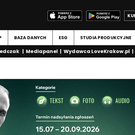
KU
P
BAZA DANYCH
ESG
STUDIA PRODUKCYJNE
dczak
|
Mediapanel
|
Wydawca LoveKrakow.pl
|
Me