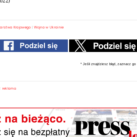
2022)
arstwa Krajowego
|
Wojna w Ukrainie
* Jeśli znajdziesz błąd, zaznacz go i
y:
reklama