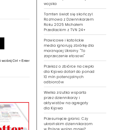
wojska
Tamten świat się skończył.
Rozmowa z Dziennikarzem
Roku 2025 Michałem
Przedlackim z TVN 24+
Prawicowe i katolickie
media ignorują zbiórkę dla
marznącej Ukrainy. "To
zaprzeczenie etosowi"
 wciśnij Ctrl + Enter
Przekaz o zbiórce na ciepło
dla Kijowa dotarł do ponad
10 mln potencjalnych
odbiorców
Wielka zrzutka wsparta
przez dziennikarzy i
aktywistów na agregaty
dla Kijowa
Przesunięcie granic. Czy
ukraińskim dziennikarzom
w Polsce wolno mniej?