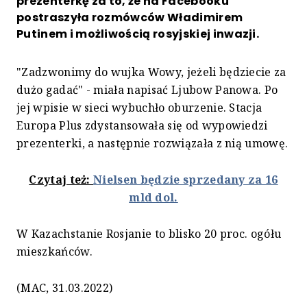
prezenterkę za to, że na Facebooku
postraszyła rozmówców Władimirem
Putinem i możliwością rosyjskiej inwazji.
"Zadzwonimy do wujka Wowy, jeżeli będziecie za
dużo gadać" - miała napisać Ljubow Panowa. Po
jej wpisie w sieci wybuchło oburzenie. Stacja
Europa Plus zdystansowała się od wypowiedzi
prezenterki, a następnie rozwiązała z nią umowę.
Czytaj też:
Nielsen będzie sprzedany za 16
mld dol.
W Kazachstanie Rosjanie to blisko 20 proc. ogółu
mieszkańców.
(MAC, 31.03.2022)