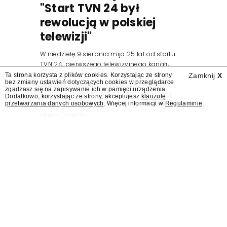
"Start TVN 24 był
rewolucją w polskiej
telewizji"
W niedzielę 9 sierpnia mija 25 lat od startu
TVN 24, pierwszego telewizyjnego kanału
informacyjnego w Polsce. Na ten dzień
Ta strona korzysta z plików cookies. Korzystając ze strony
Zamknij
X
bez zmiany ustawień dotyczących cookies w przeglądarce
zaplanowano finał urodzinowej trasy stacji
zgadzasz się na zapisywanie ich w pamięci urządzenia.
"Jesteśmy stąd". 25 lat TVN 24 dla Press.pl
Dodatkowo, korzystając ze strony, akceptujesz
klauzulę
przetwarzania danych osobowych
. Więcej informacji w
Regulaminie
.
podsumowują Jarosław Kuźniar, Tomasz Lis i
Marek Twaróg.