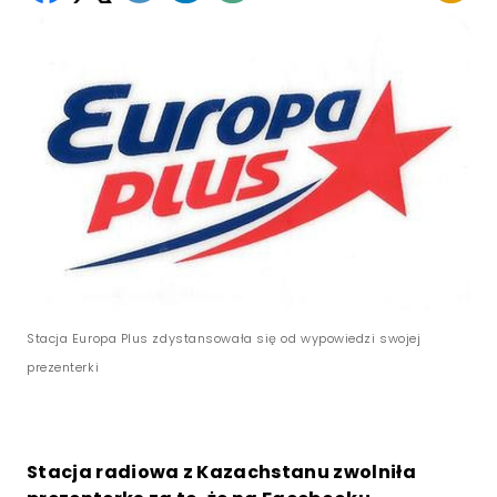
Stacja Europa Plus zdystansowała się od wypowiedzi swojej
prezenterki
Stacja radiowa z Kazachstanu zwolniła