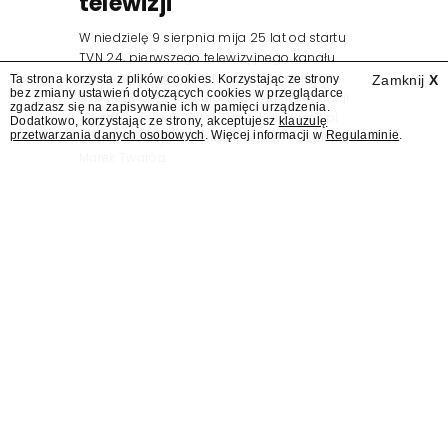
telewizji"
W niedzielę 9 sierpnia mija 25 lat od startu
TVN 24, pierwszego telewizyjnego kanału
informacyjnego w Polsce. Na ten dzień
Ta strona korzysta z plików cookies. Korzystając ze strony
Zamknij
X
bez zmiany ustawień dotyczących cookies w przeglądarce
zaplanowano finał urodzinowej trasy stacji
zgadzasz się na zapisywanie ich w pamięci urządzenia.
"Jesteśmy stąd". 25 lat TVN 24 dla Press.pl
Dodatkowo, korzystając ze strony, akceptujesz
klauzulę
przetwarzania danych osobowych
. Więcej informacji w
Regulaminie
.
podsumowują Jarosław Kuźniar, Tomasz Lis i
Marek Twaróg.