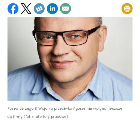
Pozew Jerzego B. Wójcika przeciwko Agorze nie wpłynął jeszcze
do firmy (fot. materiały prasowe)