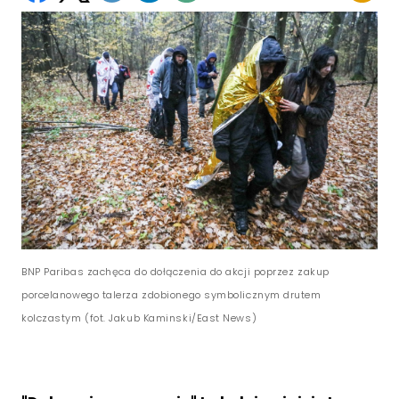
BNP Paribas zachęca do dołączenia do akcji poprzez zakup
porcelanowego talerza zdobionego symbolicznym drutem
kolczastym (fot. Jakub Kaminski/East News)