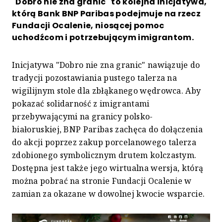
"Dobro nie zna granic" to kolejna inicjatywa,
którą Bank BNP Paribas podejmuje na rzecz
Fundacji Ocalenie, niosącej pomoc
uchodźcom i potrzebującym imigrantom.
Inicjatywa "Dobro nie zna granic" nawiązuje do
tradycji pozostawiania pustego talerza na
wigilijnym stole dla zbłąkanego wędrowca. Aby
pokazać solidarność z imigrantami
przebywającymi na granicy polsko-
białoruskiej, BNP Paribas zachęca do dołączenia
do akcji poprzez zakup porcelanowego talerza
zdobionego symbolicznym drutem kolczastym.
Dostępna jest także jego wirtualna wersja, którą
można pobrać na stronie Fundacji Ocalenie w
zamian za okazane w dowolnej kwocie wsparcie.