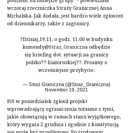
podzielić na mniejsze grupy" - powiedziała
wczoraj rzeczniczka Straży Granicznej Anna
Michalska. Jak dodała, jest bardzo wiele zgłoszeń
od dziennikarzy, także z zagranicy.
?Dzisiaj,19.11, o godz. 11.00 w budynku
komendy
@Straz_Graniczna
odbędzie
się briefing dot. sytuacji na granicy
polsko??-białoruskiej??. Prosimy o
wcześniejsze przybycie.
— Straż Graniczna (@Straz_Graniczna)
November 19, 2021
PiS w poniedziałek zgłosił projekt
wprowadzający ograniczenia tożsame z tymi,
jakie obowiązują w ramach stanu wyjątkowego,
który wygasa 2 grudnia i zgodnie z konstytucją
nie może być przedłużony. Po środowym