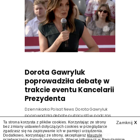
Dorota Gawryluk
poprowadziła debatę w
trakcie eventu Kancelarii
Prezydenta
Dziennikarka Polsat News Dorota Gawryluk
poprowadziła debatę publicystów podczas
zorganizowanego przez Kancelarię
Ta strona korzysta z plików cookies. Korzystając ze strony
Zamknij
X
bez zmiany ustawień dotyczących cookies w przeglądarce
Prezydenta wydarzenia z okazji pierwszej
zgadzasz się na zapisywanie ich w pamięci urządzenia.
rocznicy zaprzysiężenia Karola Nawrockiego
Dodatkowo, korzystając ze strony, akceptujesz
klauzulę
przetwarzania danych osobowych
. Więcej informacji w
Regulaminie
.