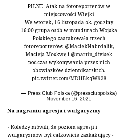
PILNE: Atak na fotoreporterów w
miejscowości Wiejki
We wtorek, 16 listopada ok. godziny
16:00 grupa osób w mundurach Wojska
Polskiego zaatakowała trzech
fotoreporterów:
@MaciekNabrdalik
,
Macieja Moskwę i
@martin_divisek
podczas wykonywania przez nich
obowiązków dziennikarskich.
pic.twitter.com/MDHBkqW928
— Press Club Polska (@pressclubpolska)
November 16, 2021
Na nagraniu agresja i wulgaryzmy
- Koledzy mówili, że poziom agresji i
wulgaryzmów był całkowicie zaskakujący -