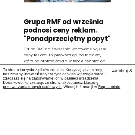
Grupa RMF od września
podnosi ceny reklam.
"Ponadprzeciętny popyt"
Grupa RMF od 7 września wprowadzi wyższe
ceny reklam. To pierwsza grupa radiowa,
która poinformowała o korekcie cennika od
jesieni. "Po bardzo dobrych wynikach
Ta strona korzysta z plików cookies. Korzystając ze strony
Zamknij
X
osiągniętych w 2025 roku, popyt na reklamę
bez zmiany ustawień dotyczących cookies w przeglądarce
zgadzasz się na zapisywanie ich w pamięci urządzenia.
audio pozostaje na ponadprzeciętnym
Dodatkowo, korzystając ze strony, akceptujesz
klauzulę
poziomie" – podała Grupa RMF w...
przetwarzania danych osobowych
. Więcej informacji w
Regulaminie
.