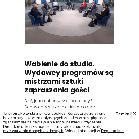
Wabienie do studia.
Wydawcy programów są
mistrzami sztuki
zapraszania gości
Dziś, jutro ani pojutrze nie da rady?
Odezwiemy się za miesiąc albo dwa.
Wydawcy programów są mistrzami sztuki
Ta strona korzysta z plików cookies. Korzystając ze strony
Zamknij
X
bez zmiany ustawień dotyczących cookies w przeglądarce
zapraszania gości.
zgadzasz się na zapisywanie ich w pamięci urządzenia.
Dodatkowo, korzystając ze strony, akceptujesz
klauzulę
przetwarzania danych osobowych
. Więcej informacji w
Regulaminie
.