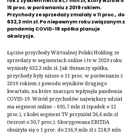
rok z zyskiem netto 81,7 mln zł, który wzrósł o
15 proc. w porównaniu z 2019 rokiem.
Przychody ze sprzedaży zmalały o 11 proc., do
632,3 mln zł. Po niepewnym roku związanym z
pandemią COVID-19 spółka planuje
akwizycje.
Łączne przychody Wirtualnej Polski Holding ze
sprzedaży w segmentach online i tv w 2020 roku
wyniosły 632,3 mln zł. Jak tłumaczy spółka,
przychody były niższe o 11 proc. w porównaniu z
2019 rokiem z powodu wyników drugiego
kwartału, na które znacząco wpłynęła pandemia
COVID-19. Wśród przychodów największy udział
ma segment online – 605,7 mln zł (spadek o 12
proc.), z kolei segment TV przyniósł 26,6 mln zł
(wzrost o 30,7 proc.). Skorygowana EBITDA
obniżyła się o 1 proc. do 216,9 mln zł z 218,9 mln