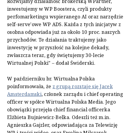
Rozwijamy działalność brokerską WPartner,
inwestujemy w WP Boostera, czyli produkty
perfomarketingu wspieranego AI oraz narzędzie
self-serve'owe WP ADS. Każda z tych inicjatyw z
osobna odpowiada już za około 10 proc. naszych
przychodów. Te działania traktujemy jako
inwestycję w przyszłość na kolejne dekady,
zwłaszcza teraz, gdy świętujemy 30-lecie
Wirtualnej Polski" – dodał Świderski.
W październiku br. Wirtualna Polska
poinformowała, że
z grupą rozstaje się Jacek
Amsterdamski
, członek zarządu i chief operating
officer w spółce Wirtualna Polska Media. Jego
obowiązki przejęła chief financial officerka
Elżbieta Bujniewicz-Belka. Odeszli też m.in.
Agnieszka Gajzler, odpowiadająca za Telewizję
WP i treści wideo, oraz Ewelina Milczarek,