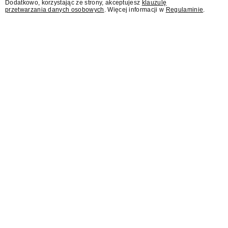
Dodatkowo, korzystając ze strony, akceptujesz
klauzulę
przetwarzania danych osobowych
. Więcej informacji w
Regulaminie
.
Sąd: Meta musi zapłacić
567 mln dolarów za brak