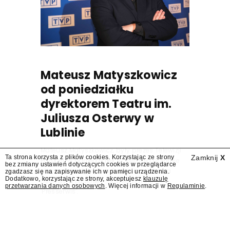
Mateusz Matyszkowicz
od poniedziałku
dyrektorem Teatru im.
Juliusza Osterwy w
Lublinie
Mateusz Matyszkowicz, były prezes Telewizji
Ta strona korzysta z plików cookies. Korzystając ze strony
Zamknij
X
Polskiej, w poniedziałek 10 sierpnia obejmie
bez zmiany ustawień dotyczących cookies w przeglądarce
stanowisko dyrektora Teatru im. Juliusza
zgadzasz się na zapisywanie ich w pamięci urządzenia.
Dodatkowo, korzystając ze strony, akceptujesz
klauzulę
Osterwy w Lublinie – dowiedział się
przetwarzania danych osobowych
. Więcej informacji w
Regulaminie
.
"Presserwis".