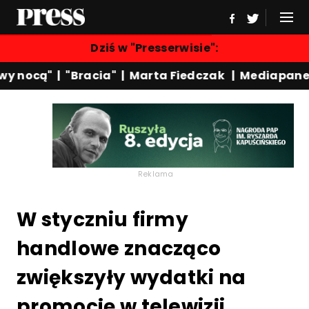
Dziś w "Presserwisie":
 nocą"
|
"Bracia"
|
Marta Fiedczak
|
Mediapanel
|
Reklama
W styczniu firmy
handlowe znacząco
zwiększyły wydatki na
promocję w telewizji