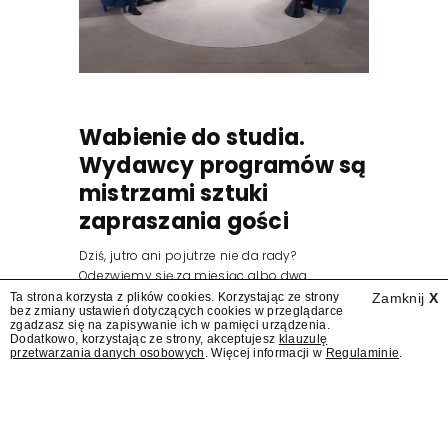
Wabienie do studia.
Wydawcy programów są
mistrzami sztuki
zapraszania gości
Dziś, jutro ani pojutrze nie da rady?
Odezwiemy się za miesiąc albo dwa.
Wydawcy programów są mistrzami sztuki
Ta strona korzysta z plików cookies. Korzystając ze strony
Zamknij
X
bez zmiany ustawień dotyczących cookies w przeglądarce
zapraszania gości.
zgadzasz się na zapisywanie ich w pamięci urządzenia.
Dodatkowo, korzystając ze strony, akceptujesz
klauzulę
przetwarzania danych osobowych
. Więcej informacji w
Regulaminie
.