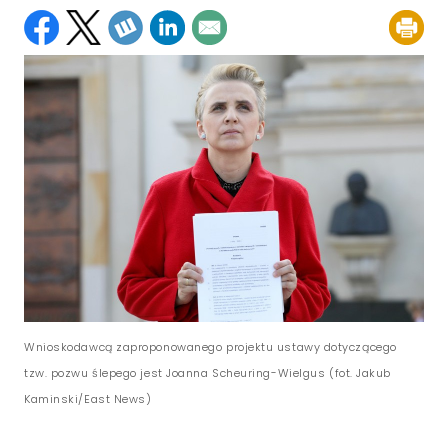
Wnioskodawcą zaproponowanego projektu ustawy dotyczącego
tzw. pozwu ślepego jest Joanna Scheuring-Wielgus (fot. Jakub
Kaminski/East News)