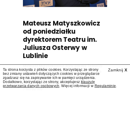
Mateusz Matyszkowicz
od poniedziałku
dyrektorem Teatru im.
Juliusza Osterwy w
Lublinie
Mateusz Matyszkowicz, były prezes Telewizji
Ta strona korzysta z plików cookies. Korzystając ze strony
Zamknij
X
Polskiej, w poniedziałek 10 sierpnia obejmie
bez zmiany ustawień dotyczących cookies w przeglądarce
stanowisko dyrektora Teatru im. Juliusza
zgadzasz się na zapisywanie ich w pamięci urządzenia.
Dodatkowo, korzystając ze strony, akceptujesz
klauzulę
Osterwy w Lublinie – dowiedział się
przetwarzania danych osobowych
. Więcej informacji w
Regulaminie
.
"Presserwis".