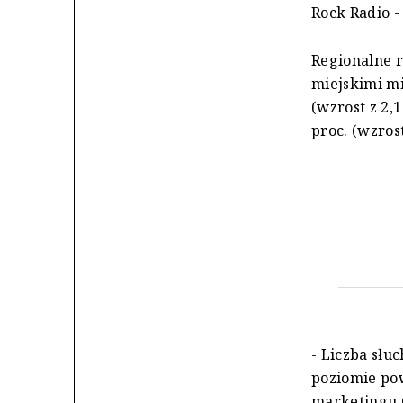
Rock Radio - 
Regionalne 
miejskimi mia
(wzrost z 2,
proc. (wzrost
- Liczba słu
poziomie po
marketingu 