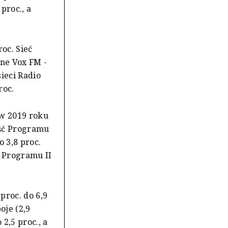
 proc., a
oc. Sieć
lne Vox FM -
sieci Radio
roc.
 w 2019 roku
ość Programu
o 3,8 proc.
ł Programu II
proc. do 6,9
oje (2,9
 2,5 proc., a