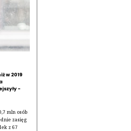
iż w 2019
a
jszyły -
0,7 mln osób
ednie zasięg
dek z 67