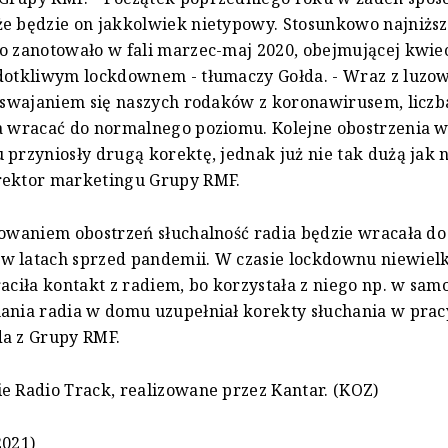
e będzie on jakkolwiek nietypowy. Stosunkowo najniższ
o zanotowało w fali marzec-maj 2020, obejmującej kwie
 dotkliwym lockdownem - tłumaczy Gołda. - Wraz z luz
 oswajaniem się naszych rodaków z koronawirusem, liczb
a wracać do normalnego poziomu. Kolejne obostrzenia 
 przyniosły drugą korektę, jednak już nie tak dużą jak 
rektor marketingu Grupy RMF.
zowaniem obostrzeń słuchalność radia będzie wracała d
w latach sprzed pandemii. W czasie lockdownu niewielk
raciła kontakt z radiem, bo korzystała z niego np. w sam
ania radia w domu uzupełniał korekty słuchania w prac
da z Grupy RMF.
e Radio Track, realizowane przez Kantar. (KOZ)
2021)