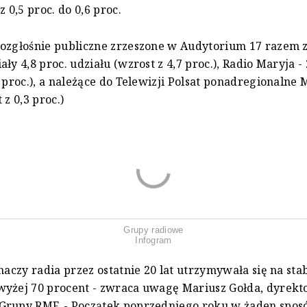
z 0,5 proc. do 0,6 proc.
rozgłośnie publiczne zrzeszone w Audytorium 17 razem 
ły 4,8 proc. udziału (wzrost z 4,7 proc.), Radio Maryja - 
1 proc.), a należące do Telewizji Polsat ponadregionalne 
 z 0,3 proc.)
Grupy radiowe
Infogram
chaczy radia przez ostatnie 20 lat utrzymywała się na st
wyżej 70 procent - zwraca uwagę Mariusz Gołda, dyrekt
Grupy RMF. - Początek poprzedniego roku w żaden spos