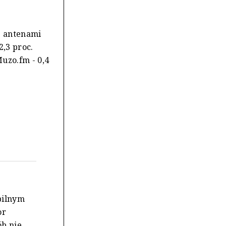
z antenami
2,3 proc.
Muzo.fm - 0,4
abilnym
or
ób nie