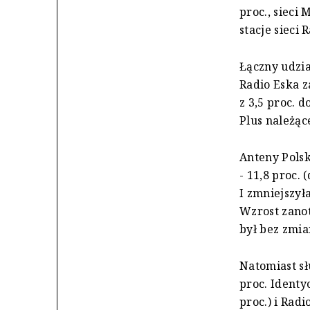
proc., sieci 
stacje sieci 
Łączny udzia
Radio Eska z
z 3,5 proc. d
Plus należąc
Anteny Polsk
- 11,8 proc.
I zmniejszyła
Wzrost zanot
był bez zmian
Natomiast sł
proc. Identy
proc.) i Radi