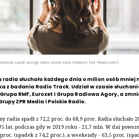
ardziej spadł zasięg radia wśród osób młodych (fot. Pexels.com)
 radia słuchało każdego dnia o milion osób mniej n
ka z badania Radio Track. Udział w czasie słuchani
 Grupa RMF, Eurozet i Grupa Radiowa Agory, a zmnie
Grupy ZPR Media i Polskie Radio.
ny radia spadł z 72,2 proc. do 68,9 proc. Radia słuchało 2
5 lat, podczas gdy w 2019 roku - 21,7 mln. W dni powsz
proc. (spadek z 74,2 proc.), a weekendy - 63,5 proc. (spa