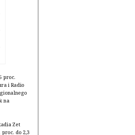
5 proc.
ra i Radio
regionalnego
k na
Radia Zet
 proc. do 2,3