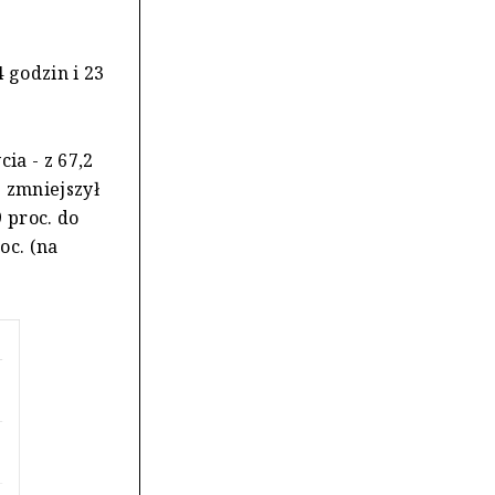
4 godzin i 23
ia - z 67,2
g zmniejszył
9 proc. do
roc. (na