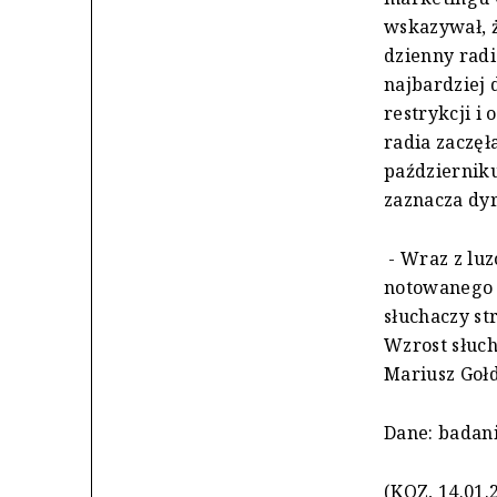
wskazywał, ż
dzienny radi
najbardziej
restrykcji i
radia zaczęł
październiku
zaznacza dy
- Wraz z lu
notowanego 
słuchaczy st
Wzrost słuch
Mariusz Goł
Dane: badani
(KOZ, 14.01.