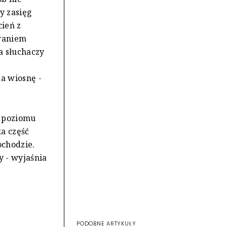
y zasięg
cień z
owaniem
a słuchaczy
w
na wiosnę -
o poziomu
a część
ochodzie.
y - wyjaśnia
PODOBNE ARTYKUŁY