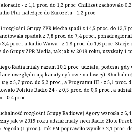
Meloradio - z 1,1 proc. do 1,2 proc. Chillizet zachowało 0,2
Radio Plus należące do Eurozetu - 1,2 proc.
ł rozgłośni Grupy ZPR Media spadł z 14,5 proc. do 13,7 pr
anotowała spadek z 7,8 proc. do 7,4 proc., ponadregiona
o 3,4 proc., a Radio Wawa - z 1,8 proc. do 1,6 proc. Stacje 
e do Grupy ZPR Media, tak jak w 2019 roku, uzyskały 1 p
iego Radia miały razem 10,1 proc. udziału, podczas gdy
 (dane uwzględniają kanały cyfrowe nadawcy). Słuchaln
 się z 5,7 proc. do 5,2 proc., a Programu III - z 5,1 proc. d
owało Polskie Radio 24 - z 0,5 proc. do 0,6 proc., a udzia
 - 0,4 proc.
uchalność rozgłośni Grupy Radiowej Agory wzrosła z 6,4 
czny jak w 2019 roku udział miały sieci Radio Złote Przeb
o Pogoda (1 proc.). Tok FM poprawiło wynik z 2,1 proc. do