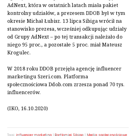
AdNext, która w ostatnich latach miała pakiet
kontrolny udziałów, a prezesem DDOB był w tym
okresie Michał Łubisz. 13 lipca Sibiga wrócił na
stanowisko prezesa, wcześniej odkupując udziały
od Grupy AdNext – po tej transakcji należało do
niego 95 proc., a pozostałe 5 proc. miał Mateusz
Krogulec.
W
2018 roku
DDOB
przejęła
a
gencję influencer
marketingu S
zeri
.com.
Platforma
społecznościowa Ddob
.com zrzesza ponad
70
tys.
influencerów.
(IKO, 16.10.2020)
Tagi:
influencer marketing
|
Bartłomiej Sibiga
|
Media społecznościowe