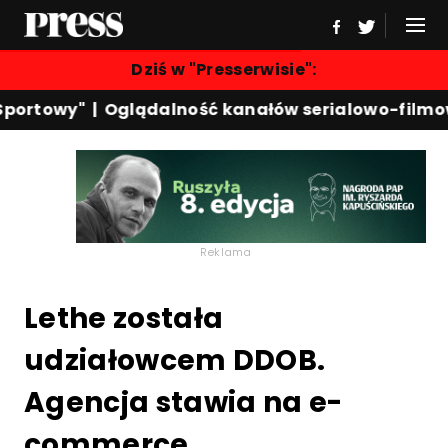
Dziś w "Presserwisie":
portowy"
|
Oglądalność kanałów serialowo-filmow
Reklama
Lethe została
udziałowcem DDOB.
Agencja stawia na e-
commerce