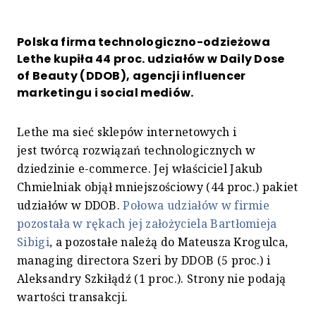
Polska firma technologiczno-odzieżowa
Lethe kupiła 44 proc. udziałów w Daily Dose
of Beauty (DDOB), agencji influencer
marketingu i social mediów.
Lethe ma
sie
ć
sklepów
internetowych
i
jest
twórcą
rozwiązań technologicznych
w
dziedzinie
e-
c
ommerce.
Jej właściciel
Jakub
Chmielniak
objął
mniejszościowy (44 proc.) pakiet
udziałów w
DDOB.
Połowa udziałów w firmie
pozostała w rękach jej
założyciel
a
Bartłomiej
a
Sibig
i
, a pozostałe należą do Mateusza Krogulca,
managing directora Szeri by DDOB (5 proc.) i
Aleksandry Szkiłądź (1 proc.).
Strony nie podają
wartości transakcji.