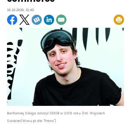
16.10.2020, 11:43
Bartłomiej Sibiga założył DDOB w 2016 roku (fot. Wojciech
Surdziel/Wosu.pl dla "Press")