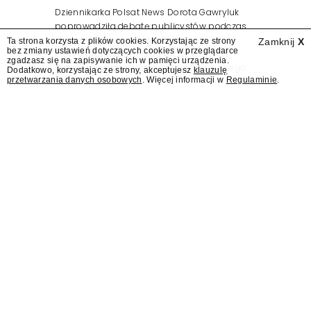
Dziennikarka Polsat News Dorota Gawryluk
poprowadziła debatę publicystów podczas
zorganizowanego przez Kancelarię
Ta strona korzysta z plików cookies. Korzystając ze strony
Zamknij
X
bez zmiany ustawień dotyczących cookies w przeglądarce
Prezydenta wydarzenia z okazji pierwszej
zgadzasz się na zapisywanie ich w pamięci urządzenia.
rocznicy zaprzysiężenia Karola Nawrockiego
Dodatkowo, korzystając ze strony, akceptujesz
klauzulę
przetwarzania danych osobowych
. Więcej informacji w
Regulaminie
.
na prezydenta.