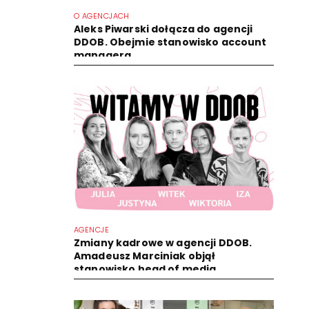
O AGENCJACH
Aleks Piwarski dołącza do agencji
DDOB. Obejmie stanowisko account
managera
AGENCJE
Zmiany kadrowe w agencji DDOB.
Amadeusz Marciniak objął
stanowisko head of media